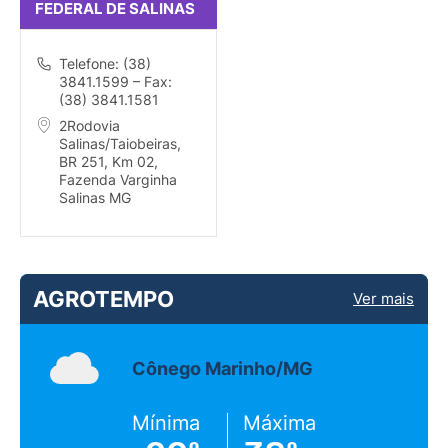
FEDERAL DE SALINAS
Telefone: (38)
3841.1599 – Fax:
(38) 3841.1581
2Rodovia
Salinas/Taiobeiras,
BR 251, Km 02,
Fazenda Varginha
Salinas MG
AGROTEMPO
Ver mais
Cônego Marinho/MG
Mínima
Máxima