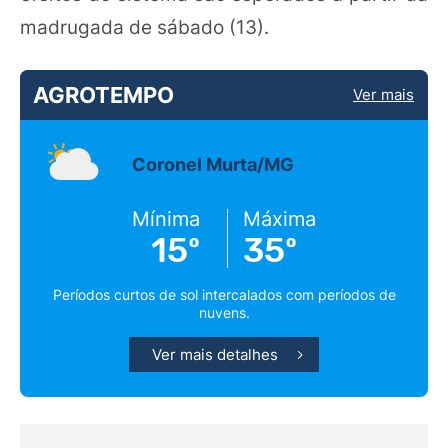
madrugada de sábado (13).
AGROTEMPO
Ver mais
Coronel Murta/MG
Mínima
Máxima
15º
35º
Períodos curtos de sol intercalados com períodos de
nuvens.
Ver mais detalhes