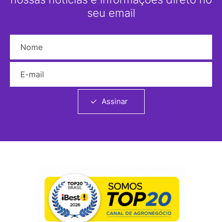
seu email
Nome
E-mail
Assinar