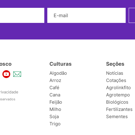
Nome
E-mail
osco
Culturas
Seções
Algodão
Notícias
Arroz
Cotações
Café
Agrolinkfito
rivacidade
Cana
Agrotempo
reservados
Feijão
Biológicos
Milho
Fertilizantes
Soja
Sementes
Trigo