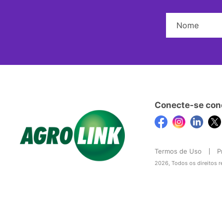
Conecte-se con
Termos de Uso
P
2026, Todos os direitos 