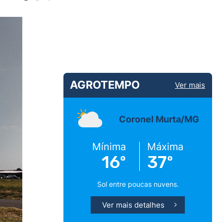
AGROTEMPO
Ver mais
Coronel Murta/MG
Mínima
Máxima
16º
37º
Sol entre poucas nuvens.
Ver mais detalhes