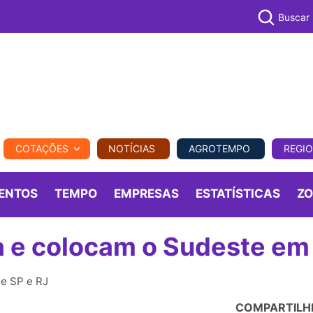
Buscar
PECUÁR
COTAÇÕES
NOTÍCIAS
AGROTEMPO
REGI
MPO
REGIONAL
COMERCIAL
AGROVIAGENS
ENTOS
TEMPO
EMPRESAS
ESTATÍSTICAS
Z
 e colocam o Sudeste em 
de SP e RJ
COMPARTILH