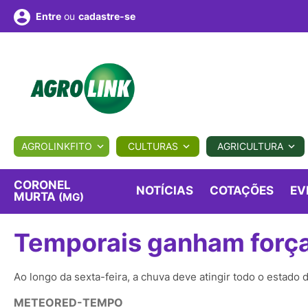
ou
cadastre-se
Entre
ULTURA
AGROLINKFITO
CULTURAS
AGRICULTURA
BIOLÓGICOS
COTAÇÕES
NOTÍCIAS
AGROTE
CORONEL
NOTÍCIAS
COTAÇÕES
EV
MURTA
(MG)
Fotos
os
Conversor
Colunistas
Eventos
e
Temporais ganham força
Vídeos
Ao longo da sexta-feira, a chuva deve atingir todo o estado 
METEORED-TEMPO