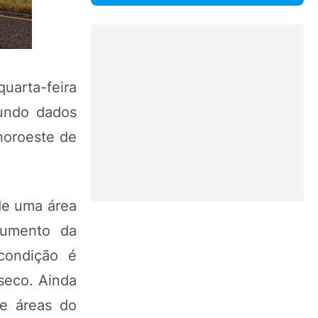
quarta-feira
gundo dados
noroeste de
 de uma área
aumento da
condição é
seco. Ainda
de áreas do