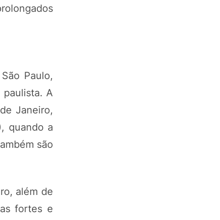
 prolongados
 São Paulo,
paulista. A
de Janeiro,
), quando a
 Também são
iro, além de
as fortes e