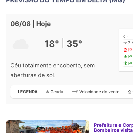
06/08 | Hoje
-
|
18°
35°
7 
Céu totalmente encoberto, sem
aberturas de sol.
Geada
Velocidade do vento
LEGENDA
Prefeitura e Cor
Bombeiros visit