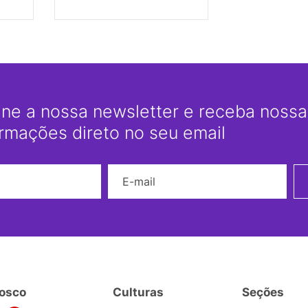
ine a nossa newsletter e receba nossas
ormações direto no seu email
Nome
E-mail
osco
Culturas
Seções