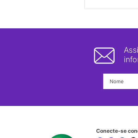
Ass
inf
Conecte-se con