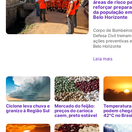
áreas de risco p
reforçar prepar
da população e
Belo Horizonte
Corpo de Bombeiros
Defesa Civil treinam
ações preventivas 
Belo Horizonte
Leia mais
Ciclone leva chuva e
Mercado do feijão:
Temperatura
granizo à Região Sul
preços do carioca
podem chega
caem, preto estável
42°C no Brasi