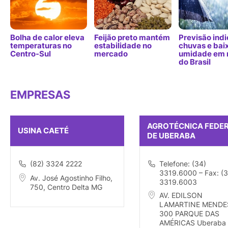
Bolha de calor eleva
Feijão preto mantém
Previsão indi
temperaturas no
estabilidade no
chuvas e bai
Centro-Sul
mercado
umidade em 
do Brasil
EMPRESAS
AGROTÉCNICA FEDE
USINA CAETÉ
DE UBERABA
(82) 3324 2222
Telefone: (34)
3319.6000 – Fax: (3
Av. José Agostinho Filho,
3319.6003
750, Centro Delta MG
AV. EDILSON
LAMARTINE MENDE
300 PARQUE DAS
AMÉRICAS Uberaba