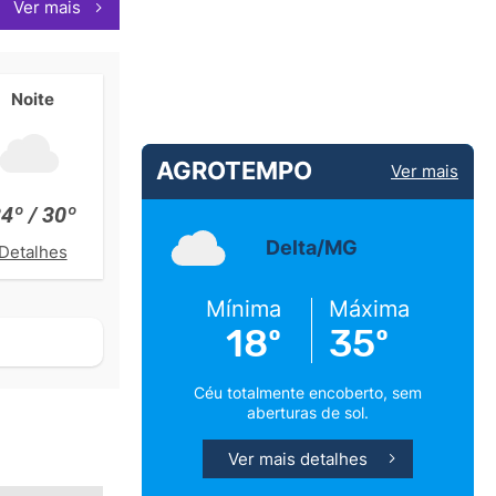
Ver mais
Noite
AGROTEMPO
Ver mais
4º / 30º
Delta/MG
Detalhes
Mínima
Máxima
18º
35º
Céu totalmente encoberto, sem
aberturas de sol.
Ver mais detalhes