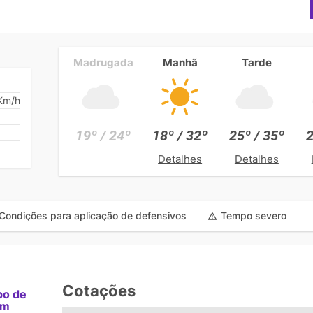
Madrugada
Manhã
Tarde
Km/h
19º / 24º
18º / 32º
25º / 35º
2
Detalhes
Detalhes
Condições para aplicação de defensivos
Tempo severo
Cotações
po de
am