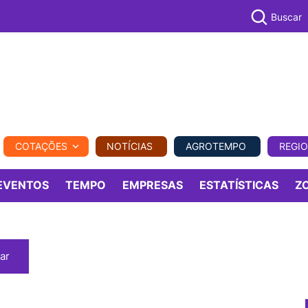
Buscar
PECUÁR
COTAÇÕES
NOTÍCIAS
AGROTEMPO
REGI
MPO
REGIONAL
COMERCIAL
AGROVIAGENS
EVENTOS
TEMPO
EMPRESAS
ESTATÍSTICAS
Z
ar