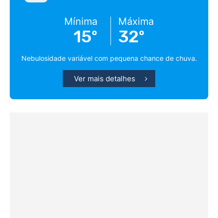
Mínima
Máxima
15º
32º
Nebulosidade variável com pequena chance de chuva.
Ver mais detalhes