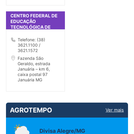
CENTRO FEDERAL DE
EDUCAÇÃO
TECNOLÓGICA DE
JANUÁRIA
Telefone: (38)
3621.1100 /
3621.1572
Fazenda São
Geraldo, estrada
Januária – km 6,
caixa postal 97
Januária MG
AGROTEMPO
Ver mais
Divisa Alegre/MG