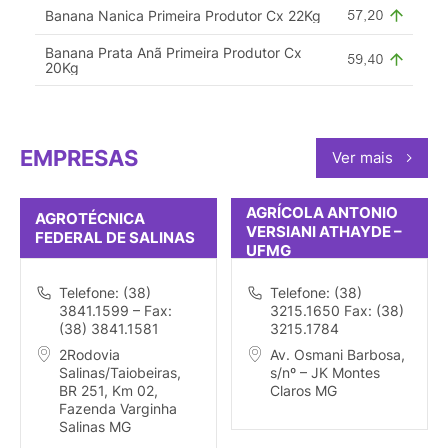
Banana Nanica Primeira Produtor Cx 22Kg
Banana Prata Anã Primeira Produtor Cx
20Kg
EMPRESAS
Ver mais
AGRÍCOLA ANTONIO
AGROTÉCNICA
VERSIANI ATHAYDE –
FEDERAL DE SALINAS
UFMG
Telefone: (38)
Telefone: (38)
3841.1599 – Fax:
3215.1650 Fax: (38)
(38) 3841.1581
3215.1784
2Rodovia
Av. Osmani Barbosa,
Salinas/Taiobeiras,
s/nº – JK Montes
BR 251, Km 02,
Claros MG
Fazenda Varginha
Salinas MG