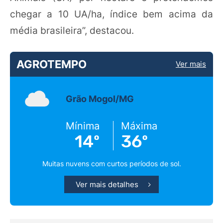
chegar a 10 UA/ha, índice bem acima da
média brasileira”, destacou.
AGROTEMPO
Ver mais
Grão Mogol/MG
Mínima
Máxima
14º
36º
Muitas nuvens com curtos períodos de sol.
Ver mais detalhes