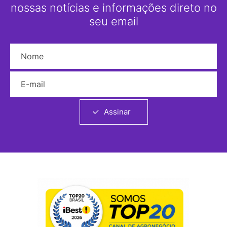
nossas notícias e informações direto no
seu email
Nome
E-mail
Assinar