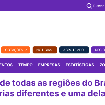
Buscar
PECUÁR
COTAÇÕES
NOTÍCIAS
AGROTEMPO
REGI
MPO
REGIONAL
COMERCIAL
AGROVIAGENS
ENTOS
TEMPO
EMPRESAS
ESTATÍSTICAS
Z
de todas as regiões do Bra
ias diferentes e uma dela