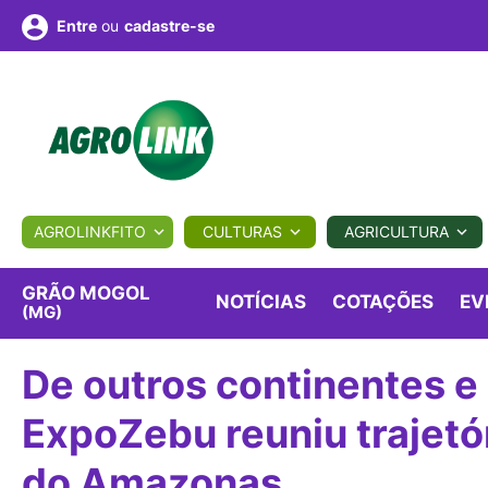
ou
cadastre-se
Entre
ULTURA
AGROLINKFITO
CULTURAS
AGRICULTURA
BIOLÓGICOS
COTAÇÕES
NOTÍCIAS
AGROTE
GRÃO MOGOL
NOTÍCIAS
COTAÇÕES
EV
(MG)
Fotos
os
Conversor
Colunistas
Eventos
e
De outros continentes e 
Vídeos
ExpoZebu reuniu trajetór
do Amazonas