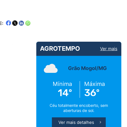
E:
AGROTEMPO
Ver mais
Grão Mogol/MG
Mínima
Máxima
14º
36º
Céu totalmente encoberto, sem
aberturas de sol.
Ver mais detalhes