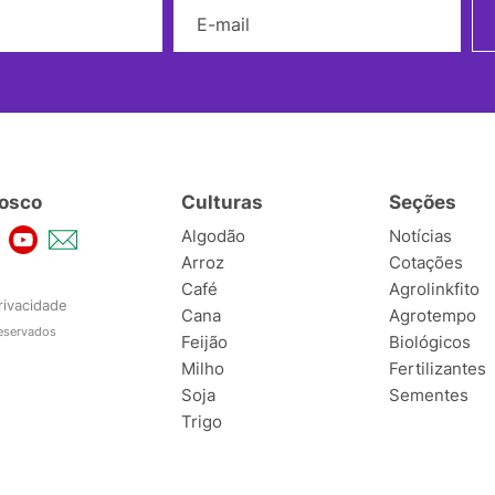
Nome
E-mail
osco
Culturas
Seções
Algodão
Notícias
Arroz
Cotações
Café
Agrolinkfito
rivacidade
Cana
Agrotempo
reservados
Feijão
Biológicos
Milho
Fertilizantes
Soja
Sementes
Trigo