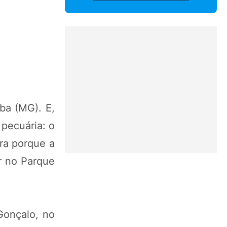
ba (MG). E,
 pecuária: o
ra porque a
r no Parque
Gonçalo, no