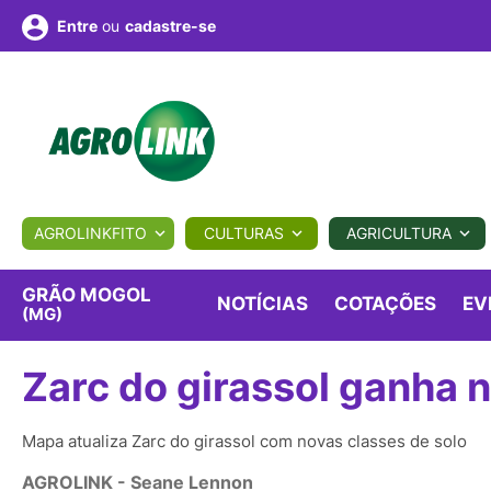
ou
cadastre-se
Entre
ULTURA
AGROLINKFITO
CULTURAS
AGRICULTURA
BIOLÓGICOS
COTAÇÕES
NOTÍCIAS
AGROTE
GRÃO MOGOL
NOTÍCIAS
COTAÇÕES
EV
(MG)
Fotos
os
Conversor
Colunistas
Eventos
e
Zarc do girassol ganha 
Vídeos
Mapa atualiza Zarc do girassol com novas classes de solo
AGROLINK
- Seane Lennon