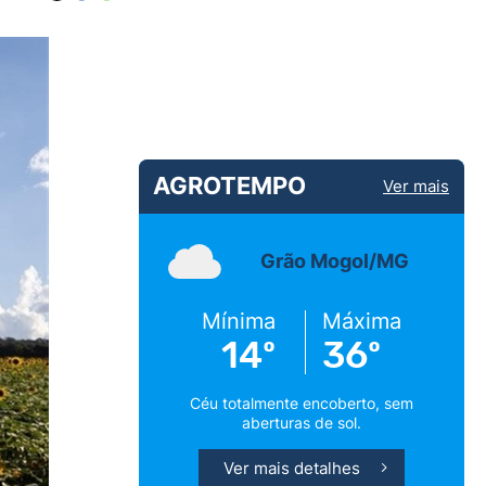
AGROTEMPO
Ver mais
Grão Mogol/MG
Mínima
Máxima
14º
36º
Céu totalmente encoberto, sem
aberturas de sol.
Ver mais detalhes