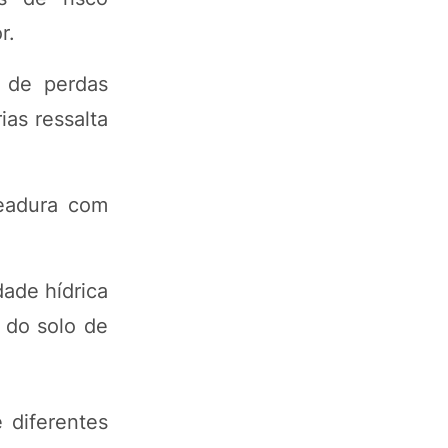
r.
 de perdas
as ressalta
meadura com
dade hídrica
s do solo de
e diferentes