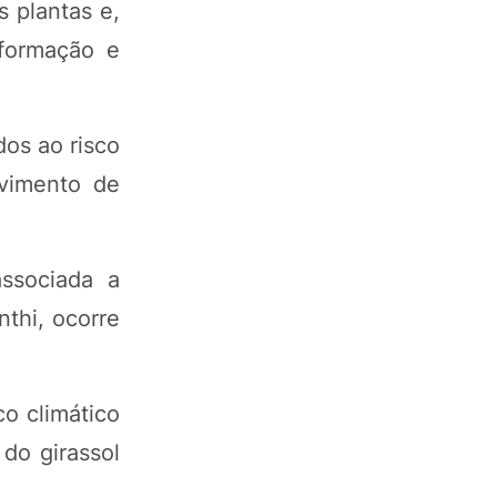
s plantas e,
 formação e
dos ao risco
lvimento de
associada a
nthi, ocorre
co climático
 do girassol