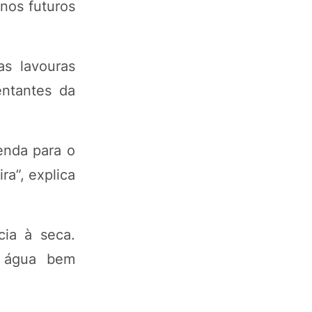
nos futuros
as lavouras
entantes da
renda para o
ra”, explica
cia à seca.
e água bem