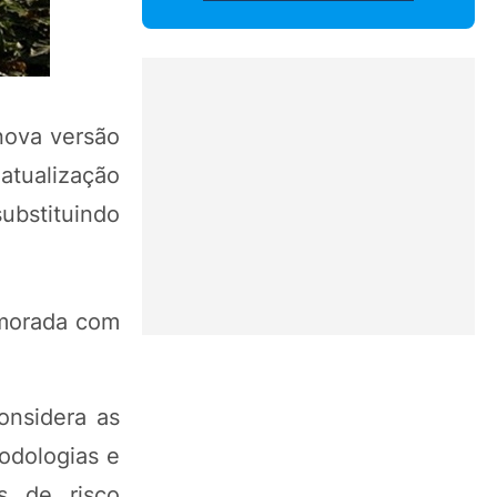
 nova versão
atualização
substituindo
imorada com
onsidera as
odologias e
s de risco