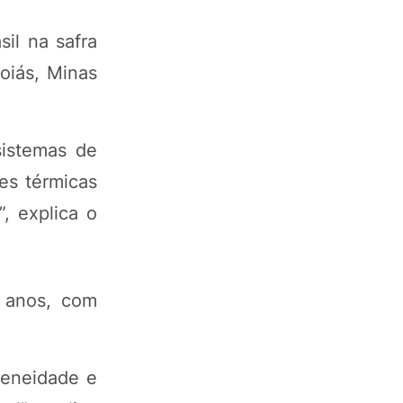
il na safra
oiás, Minas
sistemas de
ões térmicas
”, explica o
0 anos, com
geneidade e