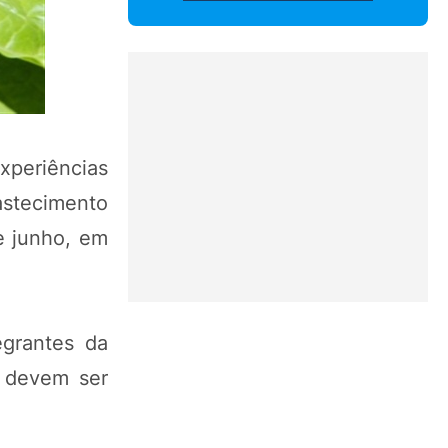
experiências
stecimento
e junho, em
egrantes da
es devem ser