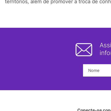
territórios, além de promover a troca de con
Ass
inf
Conecte-se con