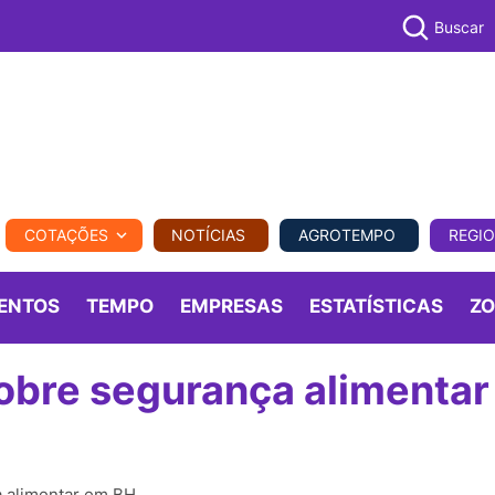
Buscar
PECUÁR
COTAÇÕES
NOTÍCIAS
AGROTEMPO
REGI
MPO
REGIONAL
COMERCIAL
AGROVIAGENS
ENTOS
TEMPO
EMPRESAS
ESTATÍSTICAS
Z
sobre segurança alimentar
a alimentar em BH