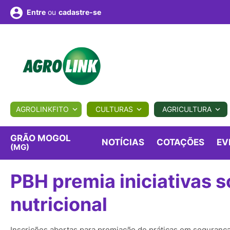
ou
cadastre-se
Entre
ULTURA
AGROLINKFITO
CULTURAS
AGRICULTURA
BIOLÓGICOS
COTAÇÕES
NOTÍCIAS
AGROTE
GRÃO MOGOL
NOTÍCIAS
COTAÇÕES
EV
(MG)
Fotos
os
Conversor
Colunistas
Eventos
e
PBH premia iniciativas 
Vídeos
nutricional
Inscrições abertas para premiação de práticas em seguranç