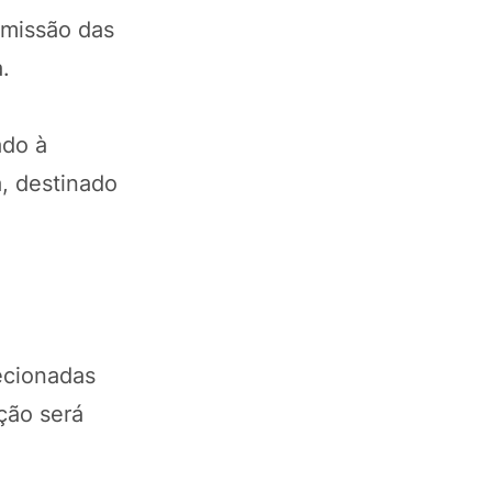
bmissão das
a.
ado à
, destinado
ecionadas
ção será