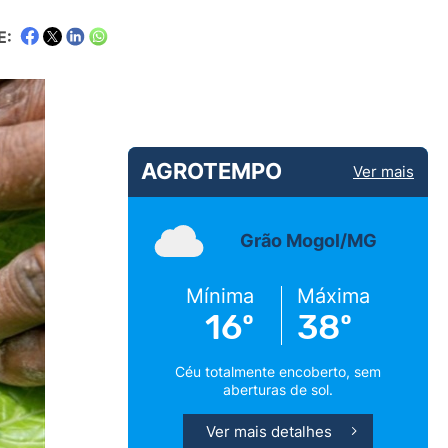
E:
AGROTEMPO
Ver mais
Grão Mogol/MG
Mínima
Máxima
16º
38º
Céu totalmente encoberto, sem
aberturas de sol.
Ver mais detalhes