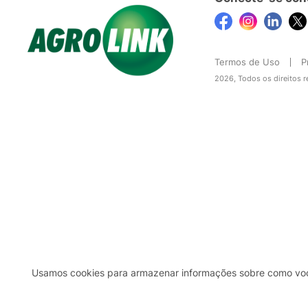
Termos de Uso
P
2026, Todos os direitos 
Usamos cookies para armazenar informações sobre como você 
2b98f7e1-9590-46d7-af32-2c8a921a53c7