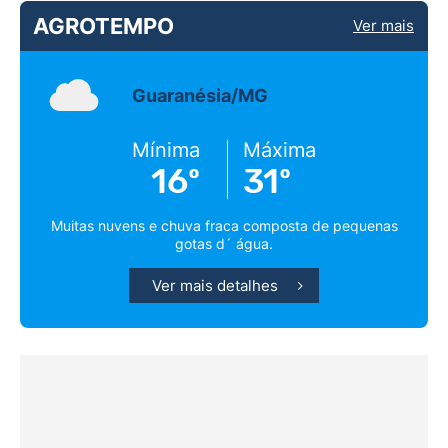
AGROTEMPO
Ver mais
Guaranésia/MG
Mínima
Máxima
16º
31º
Muitas nuvens e chuva fraca composta de pequenas
gotas d´ água.
Ver mais detalhes