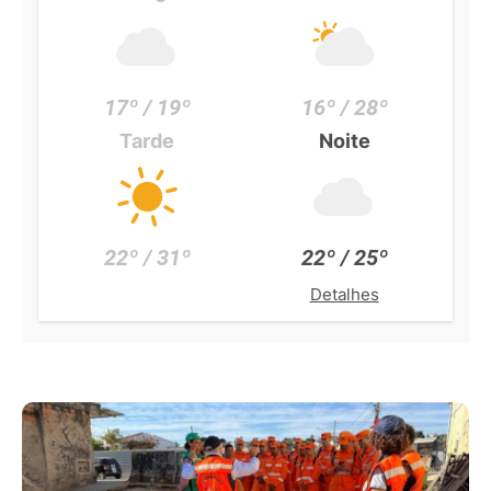
17º / 19º
16º / 28º
Tarde
Noite
22º / 31º
22º / 25º
Detalhes