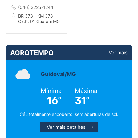
GUARANY
(046) 3225-1244
BR 373 - KM 378 -
Cx.P. 91 Guarani MG
AGROTEMPO
Ver mais
Guidoval/MG
Mínima
Máxima
16º
31º
Céu totalmente encoberto, sem aberturas de sol.
Ver mais detalhes