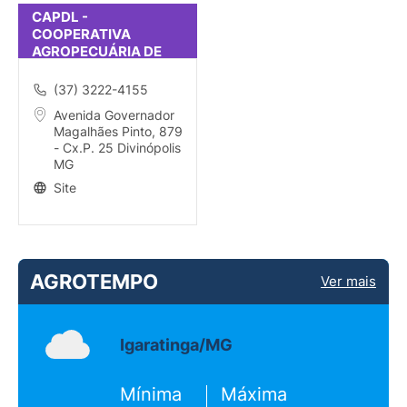
CAPDL -
COOPERATIVA
AGROPECUÁRIA DE
DIVINÓPOLIS
(37) 3222-4155
Avenida Governador
Magalhães Pinto, 879
- Cx.P. 25 Divinópolis
MG
Site
AGROTEMPO
Ver mais
Igaratinga/MG
Mínima
Máxima