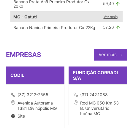
Banana Prata Anã Primeira Produtor Cx
20Kg
MG - Catuti
Ver mais
Banana Nanica Primeira Produtor Cx 22Kg
EMPRESAS
Ver mais
FUNDIÇÃO CORRADI
CODIL
S/A
(37) 3212-2555
(37) 242.1088
Avenida Autorama
Rod MG 050 Km 53-
1381 Divinópolis MG
B. Universitário
Itaúna MG
Site