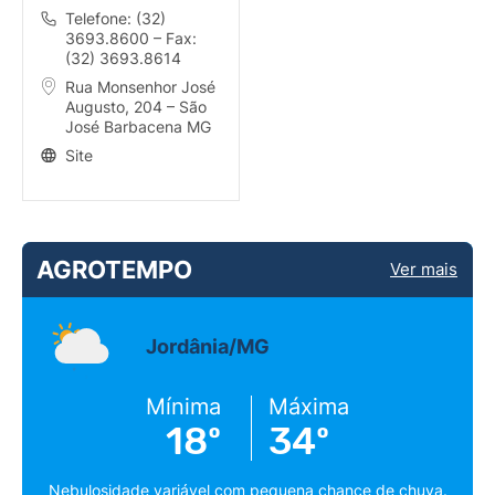
Telefone: (32)
3693.8600 – Fax:
(32) 3693.8614
Rua Monsenhor José
Augusto, 204 – São
José Barbacena MG
Site
AGROTEMPO
Ver mais
Jordânia/MG
Mínima
Máxima
18º
34º
Nebulosidade variável com pequena chance de chuva.