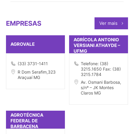
EMPRESAS
Ver mais
AGRÍCOLA ANTONIO
AGROVALE
VERSIANI ATHAYDE –
UFMG
(33) 3731-1411
Telefone: (38)
3215.1650 Fax: (38)
R Dom Serafim,323
3215.1784
Araçuaí MG
Av. Osmani Barbosa,
s/nº – JK Montes
Claros MG
AGROTÉCNICA
FEDERAL DE
BARBACENA