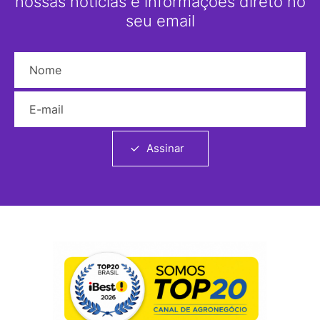
nossas notícias e informações direto no
seu email
Nome
E-mail
Assinar