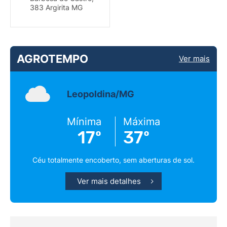
383 Argirita MG
AGROTEMPO
Ver mais
Leopoldina/MG
Mínima
Máxima
17º
37º
Céu totalmente encoberto, sem aberturas de sol.
Ver mais detalhes