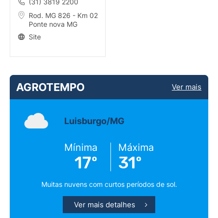
(31) 3819 2200
Rod. MG 826 - Km 02
Ponte nova MG
Site
AGROTEMPO
Ver mais
Luisburgo/MG
Mínima
Máxima
17º
31º
Muitas nuvens com curtos períodos de sol.
Ver mais detalhes