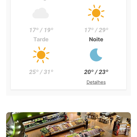
17º / 19º
17º / 29º
Tarde
Noite
25º / 31º
20º / 23º
Detalhes