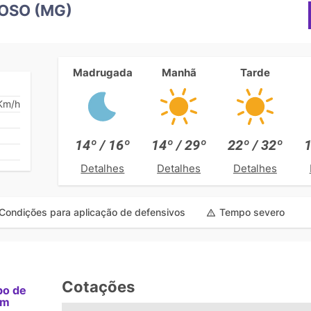
OSO (MG)
Madrugada
Manhã
Tarde
Km/h
14º / 16º
14º / 29º
22º / 32º
1
Detalhes
Detalhes
Detalhes
Condições para aplicação de defensivos
Tempo severo
Cotações
po de
am