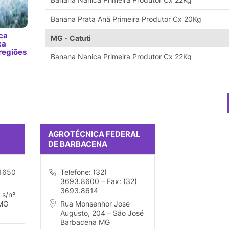
Banana Prata Anã Primeira Produtor Cx 20Kg
ca
MG - Catuti
xa
regiões
Banana Nanica Primeira Produtor Cx 22Kg
AGROTÉCNICA FEDERAL
DE BARBACENA
.1650
Telefone: (32)
3693.8600 – Fax: (32)
3693.8614
 s/nº
 MG
Rua Monsenhor José
Augusto, 204 – São José
Barbacena MG