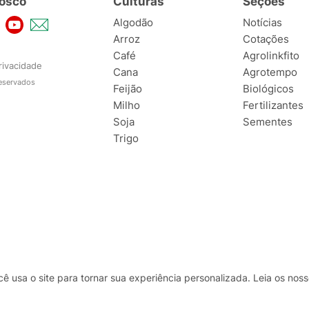
osco
Culturas
Seções
Algodão
Notícias
Arroz
Cotações
Café
Agrolinkfito
rivacidade
Cana
Agrotempo
reservados
Feijão
Biológicos
Milho
Fertilizantes
Soja
Sementes
Trigo
usa o site para tornar sua experiência personalizada. Leia os no