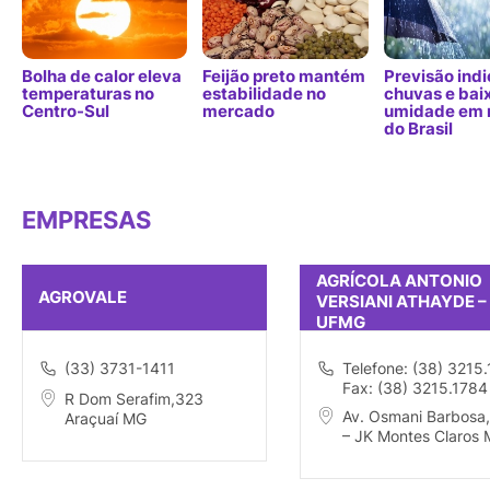
Bolha de calor eleva
Feijão preto mantém
Previsão indi
temperaturas no
estabilidade no
chuvas e bai
Centro-Sul
mercado
umidade em 
do Brasil
EMPRESAS
AGRÍCOLA ANTONIO
AGROVALE
VERSIANI ATHAYDE –
UFMG
(33) 3731-1411
Telefone: (38) 3215
Fax: (38) 3215.1784
R Dom Serafim,323
Av. Osmani Barbosa,
Araçuaí MG
– JK Montes Claros