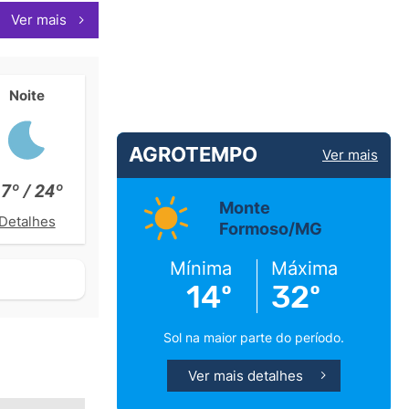
Ver mais
Noite
AGROTEMPO
Ver mais
7º / 24º
Monte
Detalhes
Formoso/MG
Mínima
Máxima
14º
32º
Sol na maior parte do período.
Ver mais detalhes