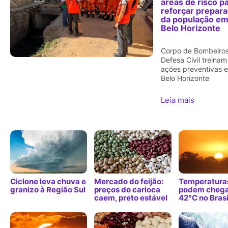
áreas de risco p
reforçar prepar
da população e
Belo Horizonte
Corpo de Bombeiros
Defesa Civil treinam
ações preventivas 
Belo Horizonte
Leia mais
Ciclone leva chuva e
Mercado do feijão:
Temperatura
granizo à Região Sul
preços do carioca
podem chega
caem, preto estável
42°C no Brasi