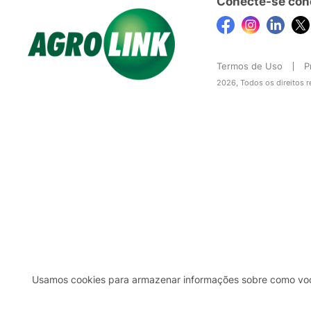
Conecte-se con
Termos de Uso
P
2026, Todos os direitos 
Usamos cookies para armazenar informações sobre como você 
2b98f7e1-9590-46d7-af32-2c8a921a53c7