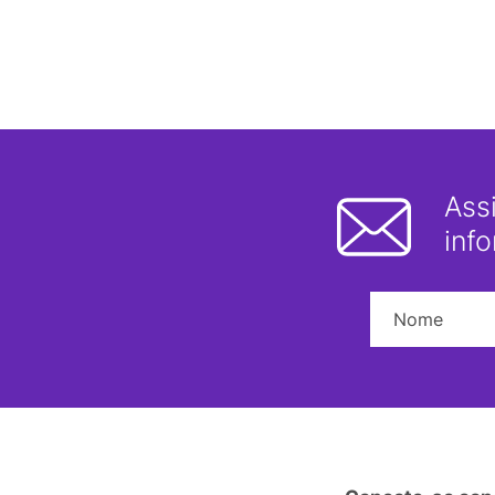
Ass
inf