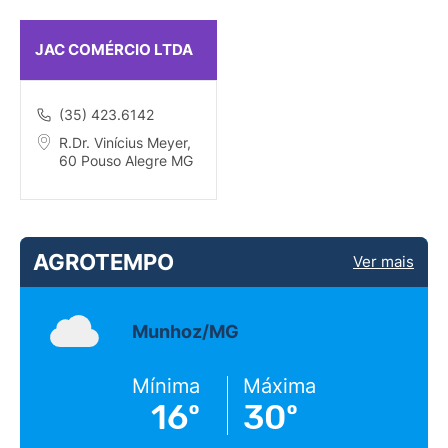
JAC COMÉRCIO LTDA
(35) 423.6142
R.Dr. Vinícius Meyer,
60 Pouso Alegre MG
AGROTEMPO
Ver mais
Munhoz/MG
Mínima
Máxima
16º
30º