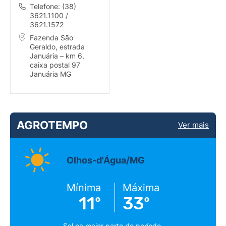
Telefone: (38)
3621.1100 /
3621.1572
Fazenda São
Geraldo, estrada
Januária – km 6,
caixa postal 97
Januária MG
AGROTEMPO
Ver mais
Olhos-d'Água/MG
Mínima
Máxima
11º
33º
Sol na maior parte do período.