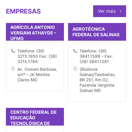
EMPRESAS
Ver mais
AGRÍCOLA ANTONIO
AGROTÉCNICA
VERSIANI ATHAYDE –
FEDERAL DE SALINAS
UFMG
Telefone: (38)
Telefone: (38)
3215.1650 Fax: (38)
3841.1599 – Fax:
3215.1784
(38) 3841.1581
Av. Osmani Barbosa,
2Rodovia
s/nº – JK Montes
Salinas/Taiobeiras,
Claros MG
BR 251, Km 02,
Fazenda Varginha
Salinas MG
CENTRO FEDERAL DE
EDUCAÇÃO
TECNOLÓGICA DE
JANUÁRIA