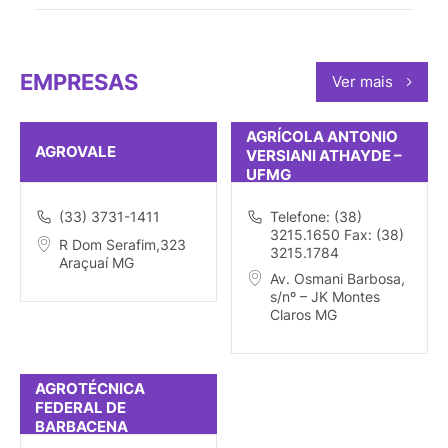
EMPRESAS
Ver mais
AGRÍCOLA ANTONIO
AGROVALE
VERSIANI ATHAYDE –
UFMG
(33) 3731-1411
Telefone: (38)
3215.1650 Fax: (38)
R Dom Serafim,323
3215.1784
Araçuaí MG
Av. Osmani Barbosa,
s/nº – JK Montes
Claros MG
AGROTÉCNICA
FEDERAL DE
BARBACENA