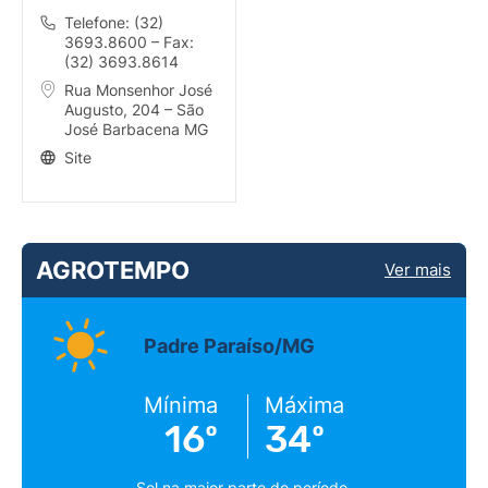
Telefone: (32)
3693.8600 – Fax:
(32) 3693.8614
Rua Monsenhor José
Augusto, 204 – São
José Barbacena MG
Site
AGROTEMPO
Ver mais
Padre Paraíso/MG
Mínima
Máxima
16º
34º
Sol na maior parte do período.