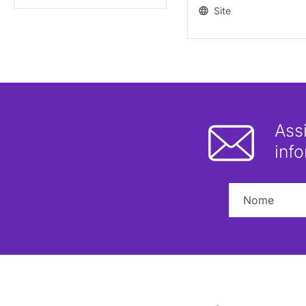
Site
Ass
inf