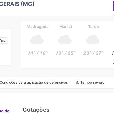
GERAIS (MG)
Madrugada
Manhã
Tarde
Km/h
14º / 16º
13º / 25º
20º / 27º
1
Condições para aplicação de defensivos
Tempo severo
Cotações
po de