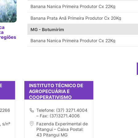
Banana Nanica Primeira Produtor Cx 22Kg
Banana Prata Anã Primeira Produtor Cx 20Kg
ca
MG - Botumirim
xa
regiões
Banana Nanica Primeira Produtor Cx 22Kg
E
INSTITUTO TÉCNICO DE
AGROPECUÁRIA E
COOPERATIVISMO
ANTÔNIO LUCIANO
PEREIRA
.2266
Telefone: (37) 3271.4004
– Fax: (37)3271.4006
, s/nº
Fazenda Experimental de
Pitangui – Caixa Postal:
43 Pitangui MG