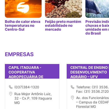
Bolha de calor eleva
Feijão preto mantém
Previsão indi
temperaturas no
estabilidade no
chuvas e bai
Centro-Sul
mercado
umidade em 
do Brasil
EMPRESAS
CAPIL ITAGUARA -
CENTRAL DE ENSINO 
COOPERATIVA
DESENVOLVIMENTO
AGROPECUÁRIA DE
AGRÁRIO – UFV
ITAGUARA
(037)384-1320
Telefone: (31) 3536
Fax: (31) 3536.2120
Rua Mojor Antônio Luiz,
Av. dos Funcionários
32 - Cx.P. 109 Itaguara
– Campus da CEDAF
MG
Florestal MG