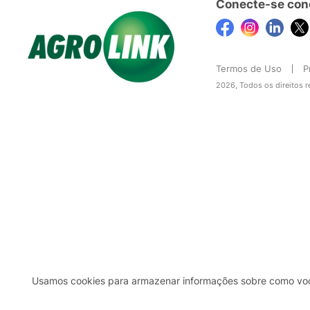
Conecte-se con
Termos de Uso
P
2026, Todos os direitos 
Usamos cookies para armazenar informações sobre como você 
2b98f7e1-9590-46d7-af32-2c8a921a53c7