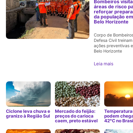
Bombeiros visit
áreas de risco p
reforçar prepar
da população e
Belo Horizonte
Corpo de Bombeiros
Defesa Civil treinam
ações preventivas 
Belo Horizonte
Leia mais
Ciclone leva chuva e
Mercado do feijão:
Temperatura
granizo à Região Sul
preços do carioca
podem chega
caem, preto estável
42°C no Brasi