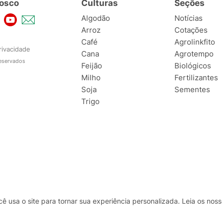
osco
Culturas
Seções
Algodão
Notícias
Arroz
Cotações
Café
Agrolinkfito
rivacidade
Cana
Agrotempo
reservados
Feijão
Biológicos
Milho
Fertilizantes
Soja
Sementes
Trigo
usa o site para tornar sua experiência personalizada. Leia os no