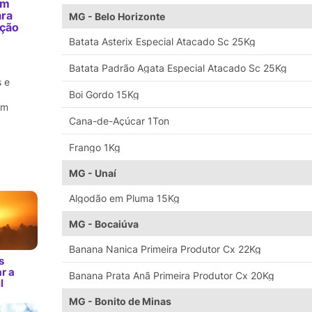
am
ara
MG - Belo Horizonte
ação
m
Batata Asterix Especial Atacado Sc 25Kg
Batata Padrão Agata Especial Atacado Sc 25Kg
 e
Boi Gordo 15Kg
em
Cana-de-Açúcar 1Ton
Frango 1Kg
MG - Unaí
Algodão em Pluma 15Kg
MG - Bocaiúva
Banana Nanica Primeira Produtor Cx 22Kg
s
r a
Banana Prata Anã Primeira Produtor Cx 20Kg
l
MG - Bonito de Minas