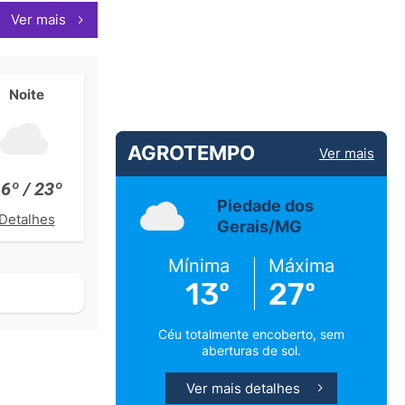
Ver mais
Noite
AGROTEMPO
Ver mais
6º / 23º
Piedade dos
Detalhes
Gerais/MG
Mínima
Máxima
13º
27º
Céu totalmente encoberto, sem
aberturas de sol.
Ver mais detalhes