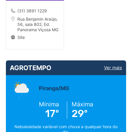
(31) 3891 1229
Rua Benjamin Araújo,
56, sala 802, Ed.
Panorama Viçosa MG
Site
AGROTEMPO
Ver mais
Piranga/MG
Mínima
Máxima
17º
29º
Nebulosidade variável com chuva a qualquer hora do
dia.