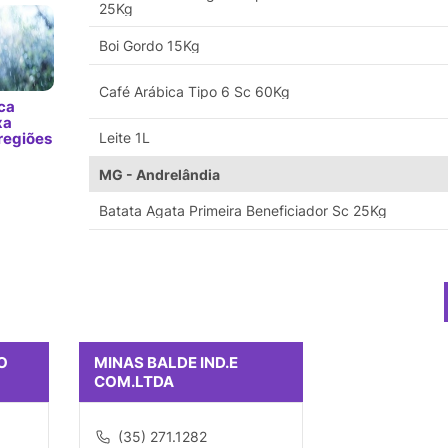
25Kg
Boi Gordo 15Kg
Café Arábica Tipo 6 Sc 60Kg
ca
xa
regiões
Leite 1L
MG - Andrelândia
Batata Agata Primeira Beneficiador Sc 25Kg
O
MINAS BALDE IND.E
COM.LTDA
(35) 271.1282