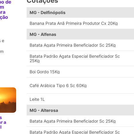
Cotações
po de
am
ara
MG - Delfinópolis
ação
m
Banana Prata Anã Primeira Produtor Cx 20Kg
MG - Alfenas
 e
Batata Agata Primeira Beneficiador Sc 25Kg
em
Batata Padrão Agata Especial Beneficiador Sc
25Kg
Boi Gordo 15Kg
Café Arábica Tipo 6 Sc 60Kg
Leite 1L
MG - Alterosa
s
Batata Agata Primeira Beneficiador Sc 25Kg
r a
l
Batata Padrão Agata Especial Beneficiador Sc