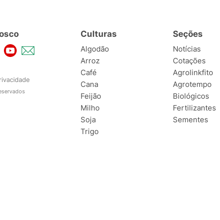
osco
Culturas
Seções
Algodão
Notícias
Arroz
Cotações
Café
Agrolinkfito
rivacidade
Cana
Agrotempo
reservados
Feijão
Biológicos
Milho
Fertilizantes
Soja
Sementes
Trigo