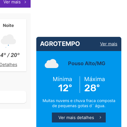
Ver mais
Noite
AGROTEMPO
Ver mais
4º / 20º
Pouso Alto/MG
Detalhes
Mínima
Máxima
12º
28º
Muitas nuvens e chuva fraca composta
de pequenas gotas d´ água.
Ver mais detalhes