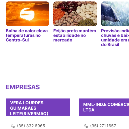
Bolha de calor eleva
Feijão preto mantém
Previsão indi
temperaturas no
estabilidade no
chuvas e bai
Centro-Sul
mercado
umidade em 
do Brasil
EMPRESAS
VERA LOURDES
MML-IND.E COMÉRCI
GUIMARÃES
LTDA
LEITE(RIVERMAQ)
(35) 332.6965
(35) 271.1657