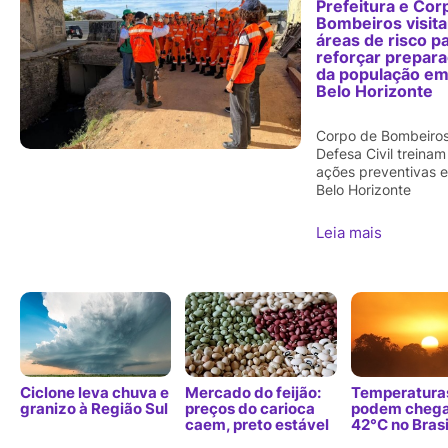
Prefeitura e Cor
Bombeiros visit
áreas de risco p
reforçar prepar
da população e
Belo Horizonte
Corpo de Bombeiros
Defesa Civil treinam
ações preventivas 
Belo Horizonte
Leia mais
Ciclone leva chuva e
Mercado do feijão:
Temperatura
granizo à Região Sul
preços do carioca
podem chega
caem, preto estável
42°C no Brasi