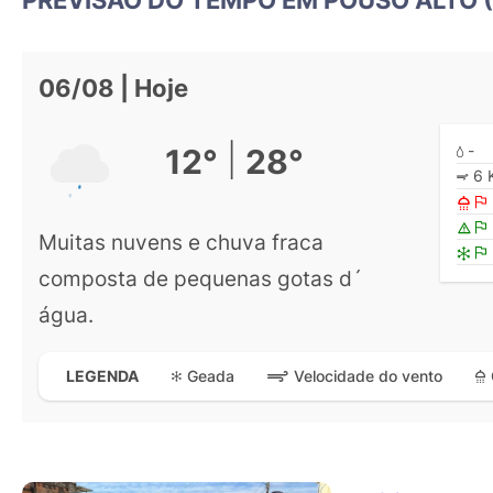
06/08 | Hoje
|
-
12°
28°
6 
Muitas nuvens e chuva fraca
composta de pequenas gotas d´
água.
Geada
Velocidade do vento
LEGENDA