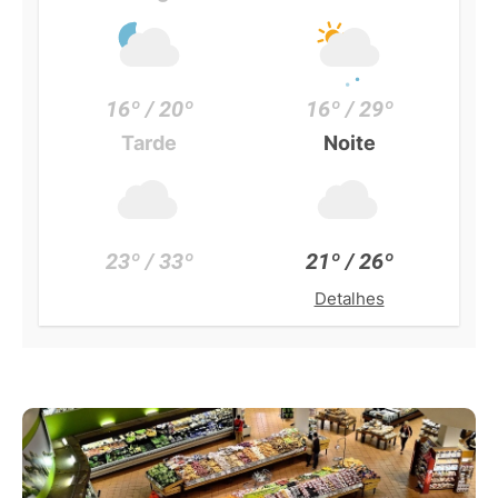
16º / 20º
16º / 29º
Tarde
Noite
23º / 33º
21º / 26º
Detalhes