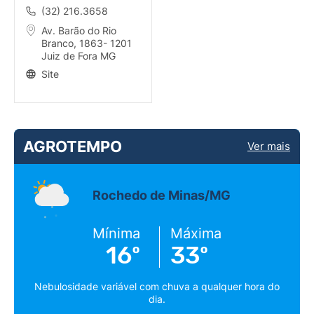
(32) 216.3658
Av. Barão do Rio
Branco, 1863- 1201
Juiz de Fora MG
Site
AGROTEMPO
Ver mais
Rochedo de Minas/MG
Mínima
Máxima
16º
33º
Nebulosidade variável com chuva a qualquer hora do
dia.