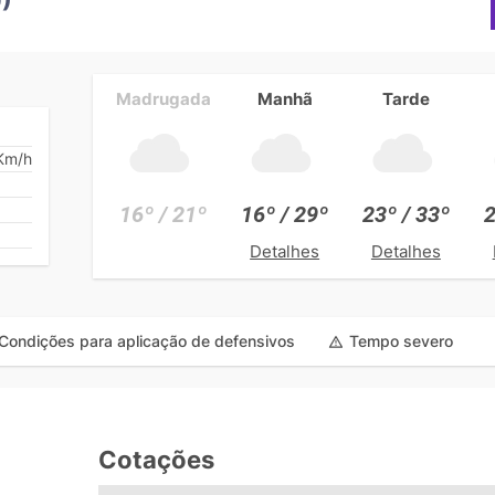
Madrugada
Manhã
Tarde
Km/h
16º / 21º
16º / 29º
23º / 33º
2
Detalhes
Detalhes
Condições para aplicação de defensivos
Tempo severo
Cotações
e