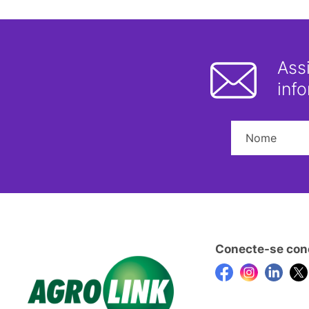
Ass
inf
Conecte-se con