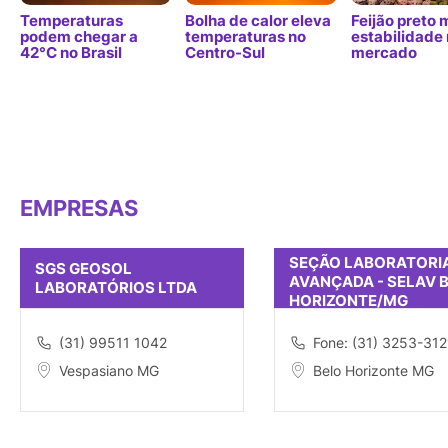
Temperaturas
Bolha de calor eleva
Feijão preto
podem chegar a
temperaturas no
estabilidade
42°C no Brasil
Centro-Sul
mercado
EMPRESAS
SEÇÃO LABORATORI
SGS GEOSOL
AVANÇADA - SELAV 
LABORATÓRIOS LTDA
HORIZONTE/MG
(31) 99511 1042
Fone: (31) 3253-312
Vespasiano MG
Belo Horizonte MG