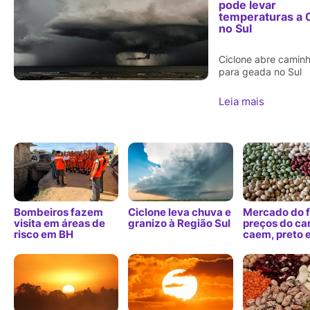
pode levar
temperaturas a 
no Sul
Ciclone abre camin
para geada no Sul
Leia mais
Bombeiros fazem
Ciclone leva chuva e
Mercado do f
visita em áreas de
granizo à Região Sul
preços do ca
risco em BH
caem, preto 