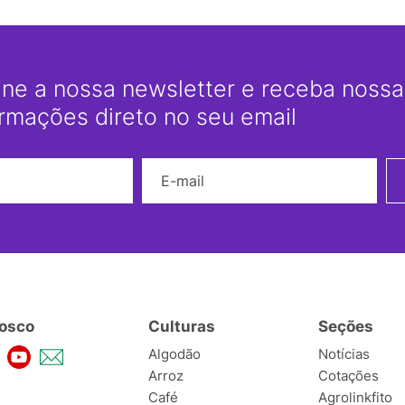
ine a nossa newsletter e receba nossas
ormações direto no seu email
Nome
E-mail
osco
Culturas
Seções
Algodão
Notícias
Arroz
Cotações
Café
Agrolinkfito