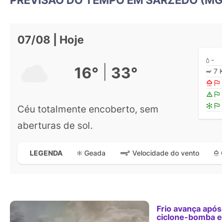
07/08 | Hoje
-
|
16°
33°
7 
Céu totalmente encoberto, sem
aberturas de sol.
Geada
Velocidade do vento
LEGENDA
Frio avança após
ciclone-bomba 