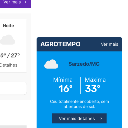
Ver mais
Noite
AGROTEMPO
Ver mais
0º / 27º
Sarzedo/MG
Detalhes
Mínima
Máxima
16º
33º
Céu totalmente encoberto, sem
aberturas de sol.
Ver mais detalhes