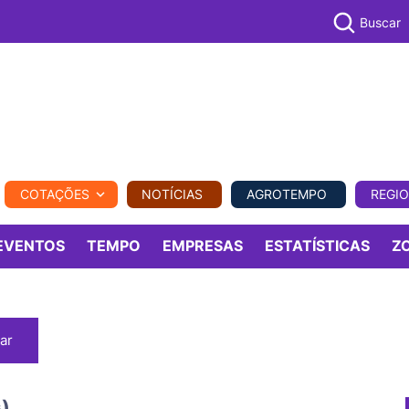
Buscar
PECUÁR
COTAÇÕES
NOTÍCIAS
AGROTEMPO
REGI
MPO
REGIONAL
COMERCIAL
AGROVIAGENS
EVENTOS
TEMPO
EMPRESAS
ESTATÍSTICAS
Z
ar
)