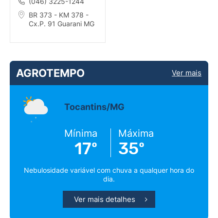
(046) 3225-1244
BR 373 - KM 378 -
Cx.P. 91 Guarani MG
AGROTEMPO
Ver mais
Tocantins/MG
Mínima
Máxima
17º
35º
Nebulosidade variável com chuva a qualquer hora do
dia.
Ver mais detalhes