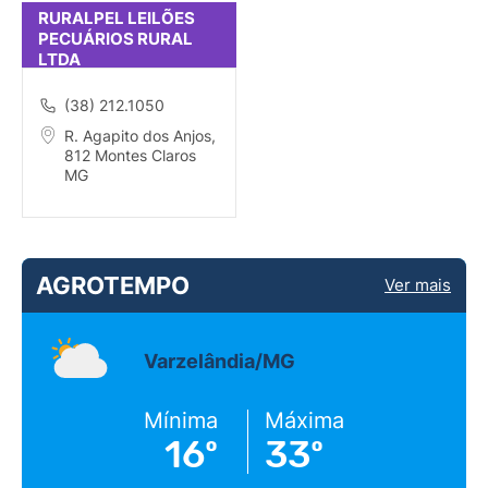
RURALPEL LEILÕES
PECUÁRIOS RURAL
LTDA
(38) 212.1050
R. Agapito dos Anjos,
812 Montes Claros
MG
AGROTEMPO
Ver mais
Varzelândia/MG
Mínima
Máxima
16º
33º