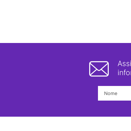
Ass
inf