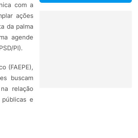
nica com a
plar ações
ta da palma
 uma agende
(PSD/PI).
co (FAEPE),
ões buscam
 na relação
 públicas e