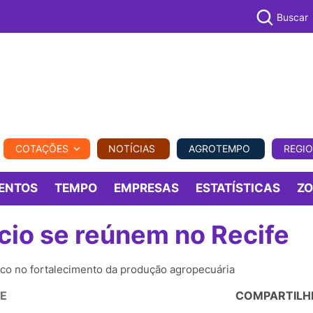
Buscar
PECUÁR
COTAÇÕES
NOTÍCIAS
AGROTEMPO
REGI
MPO
REGIONAL
COMERCIAL
AGROVIAGENS
ENTOS
TEMPO
EMPRESAS
ESTATÍSTICAS
Z
cio se reúnem no Recife
oco no fortalecimento da produção agropecuária
DE
COMPARTILH