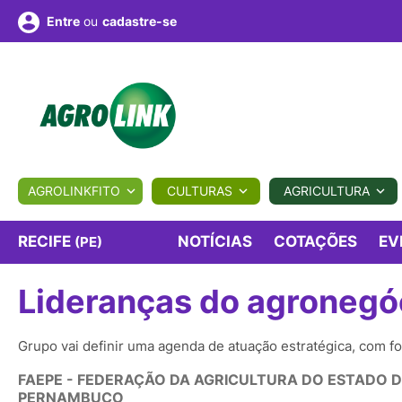
ou
cadastre-se
Entre
ULTURA
AGROLINKFITO
CULTURAS
AGRICULTURA
BIOLÓGICOS
COTAÇÕES
NOTÍCIAS
AGROTE
RECIFE
NOTÍCIAS
COTAÇÕES
EV
(PE)
Lideranças do agronegó
Fotos
os
Conversor
Colunistas
Eventos
e
Vídeos
Grupo vai definir uma agenda de atuação estratégica, com f
FAEPE - FEDERAÇÃO DA AGRICULTURA DO ESTADO 
PERNAMBUCO