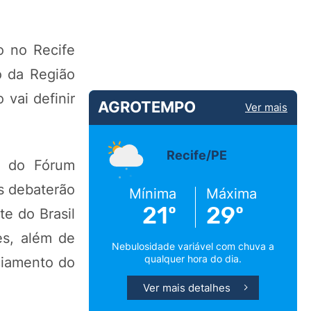
o no Recife
o da Região
vai definir
AGROTEMPO
Ver mais
Recife/PE
o do Fórum
s debaterão
Mínima
Máxima
21º
29º
e do Brasil
es, além de
Nebulosidade variável com chuva a
qualquer hora do dia.
ciamento do
Ver mais detalhes