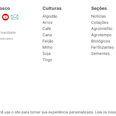
osco
Culturas
Seções
Algodão
Notícias
Arroz
Cotações
Café
Agrolinkfito
rivacidade
Cana
Agrotempo
reservados
Feijão
Biológicos
Milho
Fertilizantes
Soja
Sementes
Trigo
usa o site para tornar sua experiência personalizada. Leia os no