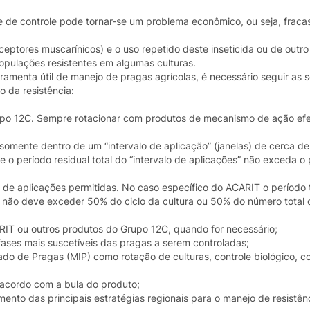
e de controle pode tornar-se um problema econômico, ou seja, fraca
eptores muscarínicos) e o uso repetido deste inseticida ou de outr
pulações resistentes em algumas culturas.
amenta útil de manejo de pragas agrícolas, é necessário seguir as 
o da resistência:
upo 12C. Sempre rotacionar com produtos de mecanismo de ação efe
mente dentro de um “intervalo de aplicação” (janelas) de cerca de
o período residual total do “intervalo de aplicações” não exceda o
e aplicações permitidas. No caso específico do ACARIT o período t
la não deve exceder 50% do ciclo da cultura ou 50% do número total 
CARIT ou outros produtos do Grupo 12C, quando for necessário;
 fases mais suscetíveis das pragas a serem controladas;
rado de Pragas (MIP) como rotação de culturas, controle biológico, co
 acordo com a bula do produto;
nto das principais estratégias regionais para o manejo de resistênc