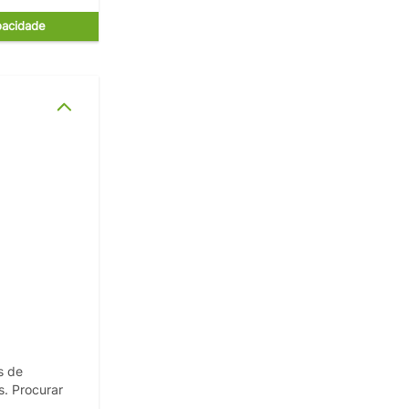
acidade
s de
s. Procurar