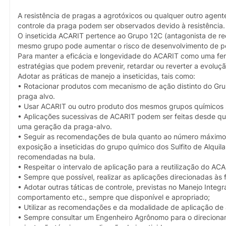
A resistência de pragas a agrotóxicos ou qualquer outro agent
controle da praga podem ser observados devido à resistência.
O inseticida ACARIT pertence ao Grupo 12C (antagonista de rec
mesmo grupo pode aumentar o risco de desenvolvimento de po
Para manter a eficácia e longevidade do ACARIT como uma ferr
estratégias que podem prevenir, retardar ou reverter a evoluçã
Adotar as práticas de manejo a inseticidas, tais como:
• Rotacionar produtos com mecanismo de ação distinto do Gr
praga alvo.
• Usar ACARIT ou outro produto dos mesmos grupos químicos so
• Aplicações sucessivas de ACARIT podem ser feitas desde que 
uma geração da praga-alvo.
• Seguir as recomendações de bula quanto ao número máximo d
exposição a inseticidas do grupo químico dos Sulfito de Alqui
recomendadas na bula.
• Respeitar o intervalo de aplicação para a reutilização do A
• Sempre que possível, realizar as aplicações direcionadas às
• Adotar outras táticas de controle, previstas no Manejo Integ
comportamento etc., sempre que disponível e apropriado;
• Utilizar as recomendações e da modalidade de aplicação de
• Sempre consultar um Engenheiro Agrônomo para o direcioname