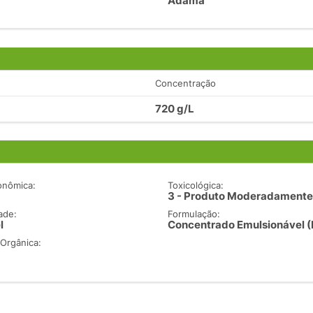
Adama
Concentração
720 g/L
onômica:
Toxicológica:
3 - Produto Moderadamente
ade:
Formulação:
l
Concentrado Emulsionável (
 Orgânica: