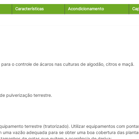
Características
Acondicionamento
Cap
ara o controle de ácaros nas culturas de algodão, citros e maçã.
de pulverização terrestre.
uipamento terrestre (tratorizado). Utilizar equipamentos com ponta
nem uma vazão adequada para se obter uma boa cobertura das planta
 tamanhos de gotas que evitem a ocorrência de deriva: