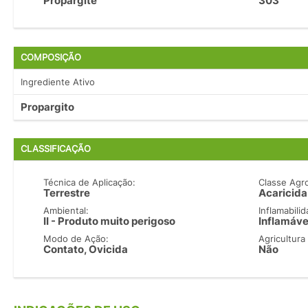
Propargite
303
COMPOSIÇÃO
Ingrediente Ativo
Propargito
CLASSIFICAÇÃO
Técnica de Aplicação:
Classe Agr
Terrestre
Acaricida
Ambiental:
Inflamabilid
II - Produto muito perigoso
Inflamáve
Modo de Ação:
Agricultura
Contato, Ovicida
Não