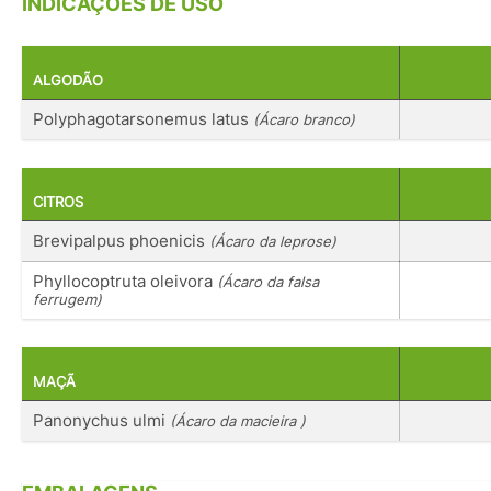
INDICAÇÕES DE USO
ALGODÃO
Polyphagotarsonemus latus
(Ácaro branco)
CITROS
Brevipalpus phoenicis
(Ácaro da leprose)
Phyllocoptruta oleivora
(Ácaro da falsa
ferrugem)
MAÇÃ
Panonychus ulmi
(Ácaro da macieira )