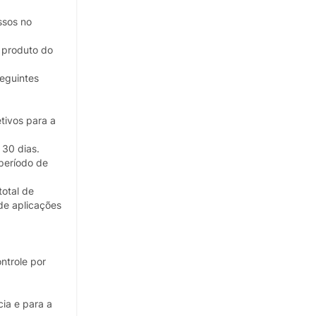
ssos no
o produto do
seguintes
tivos para a
 30 dias.
 período de
otal de
de aplicações
ntrole por
ia e para a