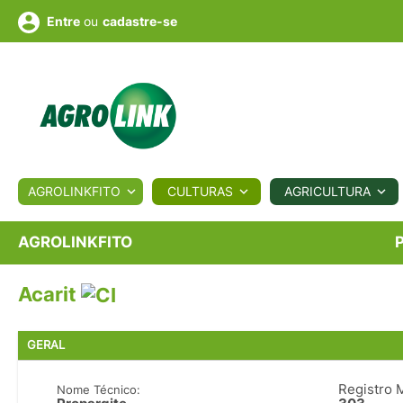
ou
cadastre-se
Entre
ULTURA
AGROLINKFITO
CULTURAS
AGRICULTURA
BIOLÓGICOS
COTAÇÕES
NOTÍCIAS
AGROTE
AGROLINKFITO
Acarit
Fotos
os
Conversor
Colunistas
Eventos
e
Vídeos
GERAL
Registro 
Nome Técnico: