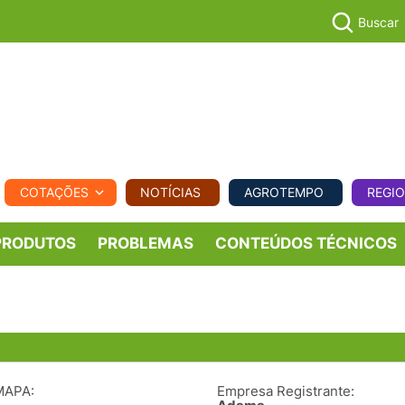
Buscar
PECUÁR
COTAÇÕES
NOTÍCIAS
AGROTEMPO
REGI
MPO
REGIONAL
COMERCIAL
AGROVIAGENS
PRODUTOS
PROBLEMAS
CONTEÚDOS TÉCNICOS
MAPA:
Empresa Registrante: