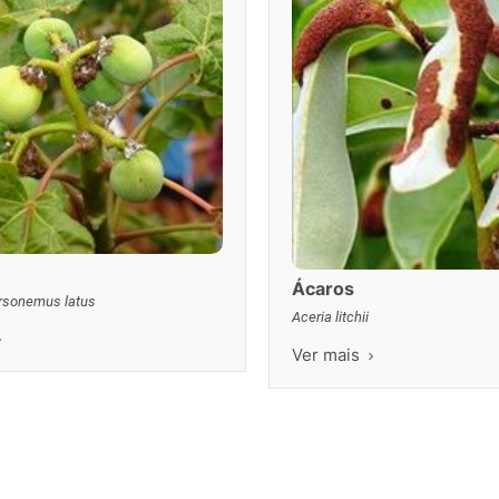
POTOSÍ Fertiliz
Orgânico
Ácaros
rsonemus latus
Aceria litchii
COMP
Ver mais