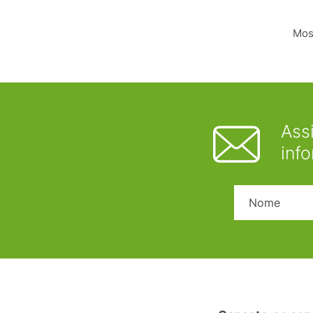
Most
Ass
inf