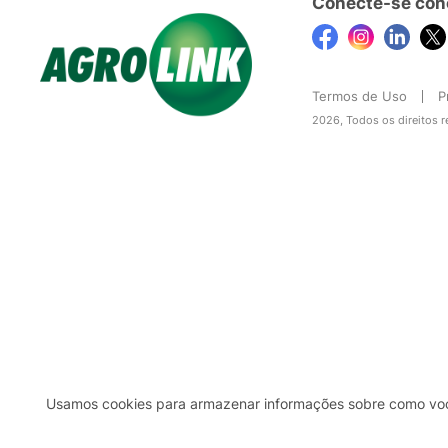
Conecte-se con
Termos de Uso
P
2026, Todos os direitos 
Usamos cookies para armazenar informações sobre como você 
2b98f7e1-9590-46d7-af32-2c8a921a53c7