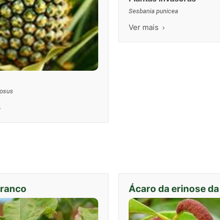
Sesbania punicea
Ver mais
osus
branco
Ácaro da erinose da 