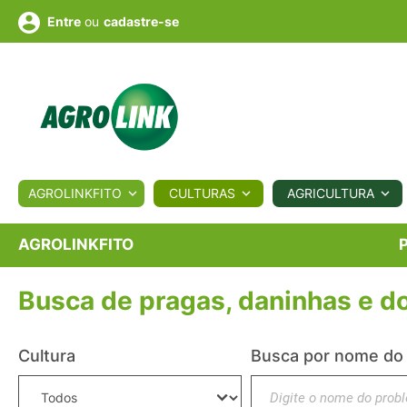
ou
cadastre-se
Entre
ULTURA
AGROLINKFITO
CULTURAS
AGRICULTURA
BIOLÓGICOS
COTAÇÕES
NOTÍCIAS
AGROTE
AGROLINKFITO
Busca de pragas, daninhas e d
Fotos
os
Conversor
Colunistas
Eventos
e
Vídeos
Cultura
Busca por nome do
Digite sua busca