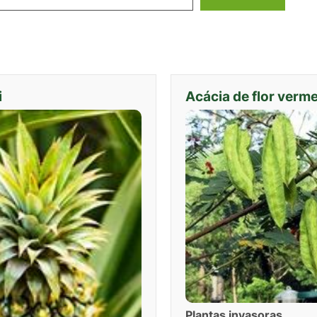
i
Acácia de flor verm
Plantas invasoras