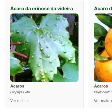
Ácaro da erinose da videira
Ácaro d
Ácaros
Ácaros
Eriophyes vitis
Phyllocoptru
Ver mais
Ver mais