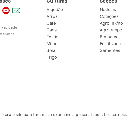
osco
Culturas
Seções
Algodão
Notícias
Arroz
Cotações
Café
Agrolinkfito
rivacidade
Cana
Agrotempo
reservados
Feijão
Biológicos
Milho
Fertilizantes
Soja
Sementes
Trigo
usa o site para tornar sua experiência personalizada. Leia os no