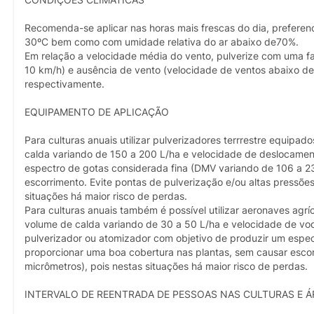
Recomenda-se aplicar nas horas mais frescas do dia, preferenc
30ºC bem como com umidade relativa do ar abaixo de70%.
Em relação a velocidade média do vento, pulverize com uma fa
10 km/h) e ausência de vento (velocidade de ventos abaixo de 
respectivamente.
EQUIPAMENTO DE APLICAÇÃO
Para culturas anuais utilizar pulverizadores terrrestre equipa
calda variando de 150 a 200 L/ha e velocidade de deslocamen
espectro de gotas considerada fina (DMV variando de 106 a 2
escorrimento. Evite pontas de pulverização e/ou altas pressõe
situações há maior risco de perdas.
Para culturas anuais também é possível utilizar aeronaves agr
volume de calda variando de 30 a 50 L/ha e velocidade de voo
pulverizador ou atomizador com objetivo de produzir um espe
proporcionar uma boa cobertura nas plantas, sem causar escor
micrômetros), pois nestas situações há maior risco de perdas.
INTERVALO DE REENTRADA DE PESSOAS NAS CULTURAS E Á