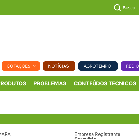
Buscar
PECUÁR
COTAÇÕES
NOTÍCIAS
AGROTEMPO
REGI
MPO
REGIONAL
COMERCIAL
AGROVIAGENS
PRODUTOS
PROBLEMAS
CONTEÚDOS TÉCNICOS
MAPA:
Empresa Registrante: