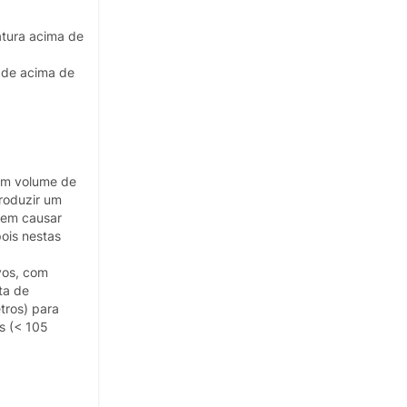
atura acima de
dade acima de
com volume de
roduzir um
sem causar
ois nestas
vos, com
ta de
tros) para
s (< 105