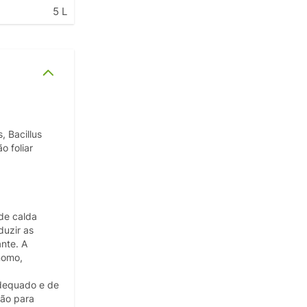
5 L
, Bacillus
o foliar
 de calda
duzir as
nte. A
nomo,
adequado e de
ção para