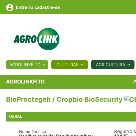
ou
cadastre-se
Entre
ULTURA
AGROLINKFITO
CULTURAS
AGRICULTURA
BIOLÓGICOS
COTAÇÕES
NOTÍCIAS
AGROTE
AGROLINKFITO
BioProctegeh / Cropbio BioSecurity
Fotos
os
Conversor
Colunistas
Eventos
e
Vídeos
GERAL
Registro 
Nome Técnico: