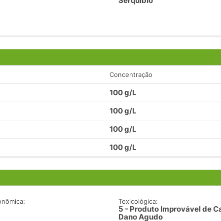
Serquibio
Concentração
100 g/L
100 g/L
100 g/L
100 g/L
onômica:
Toxicológica:
5 - Produto Improvável de C
Dano Agudo