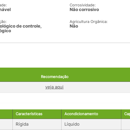
ade:
Corrosividade:
mável
Não corrosivo
ção:
Agricultura Orgânica:
ológico de controle,
Não
ógico
Recomendação
veja aqui
Características
Acondicionamento
Ca
Rígida
Líquido