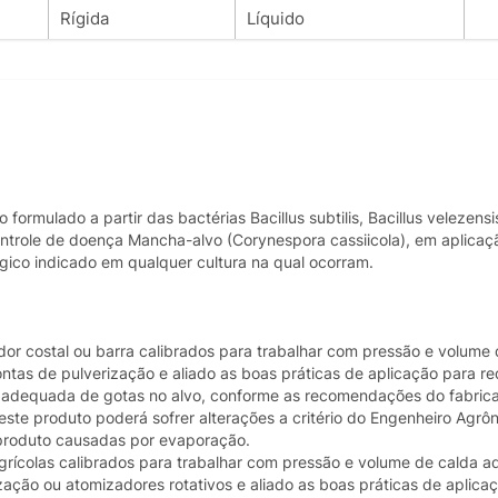
Rígida
Líquido
ormulado a partir das bactérias Bacillus subtilis, Bacillus velezensis
ntrole de doença Mancha-alvo (Corynespora cassiicola), em aplicaçã
lógico indicado em qualquer cultura na qual ocorram.
zador costal ou barra calibrados para trabalhar com pressão e volume
as de pulverização e aliado as boas práticas de aplicação para re
 adequada de gotas no alvo, conforme as recomendações do fabrica
este produto poderá sofrer alterações a critério do Engenheiro Agrô
 produto causadas por evaporação.
agrícolas calibrados para trabalhar com pressão e volume de calda 
ção ou atomizadores rotativos e aliado as boas práticas de aplica