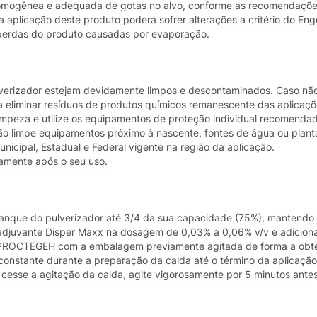
 homogênea e adequada de gotas no alvo, conforme as recomendaçõ
a aplicação deste produto poderá sofrer alterações a critério do Eng
perdas do produto causadas por evaporação.
ulverizador estejam devidamente limpos e descontaminados. Caso não
a eliminar resíduos de produtos químicos remanescente das aplicaçõe
impeza e utilize os equipamentos de proteção individual recomenda
o limpe equipamentos próximo à nascente, fontes de água ou planta
nicipal, Estadual e Federal vigente na região da aplicação.
amente após o seu uso.
 tanque do pulverizador até 3/4 da sua capacidade (75%), mantendo
o adjuvante Disper Maxx na dosagem de 0,03% a 0,06% v/v e adicion
PROCTEGEH com a embalagem previamente agitada de forma a obte
constante durante a preparação da calda até o término da aplicaçã
esse a agitação da calda, agite vigorosamente por 5 minutos antes 