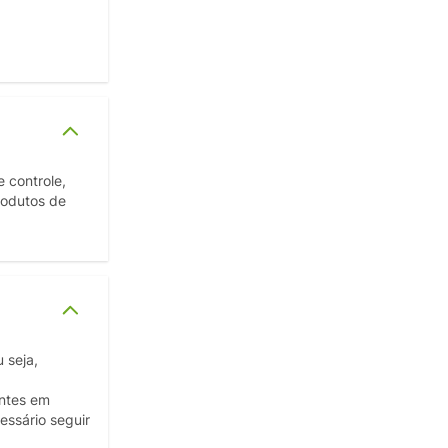
 controle,
rodutos de
 seja,
entes em
essário seguir