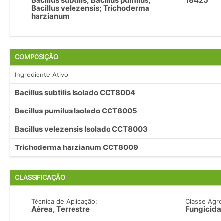
Bacillus subtilis; Bacillus pumilus;
18425
Bacillus velezensis; Trichoderma
harzianum
COMPOSIÇÃO
Ingrediente Ativo
Bacillus subtilis Isolado CCT8004
Bacillus pumilus Isolado CCT8005
Bacillus velezensis Isolado CCT8003
Trichoderma harzianum CCT8009
CLASSIFICAÇÃO
Técnica de Aplicação:
Classe Agr
Aérea, Terrestre
Fungicida