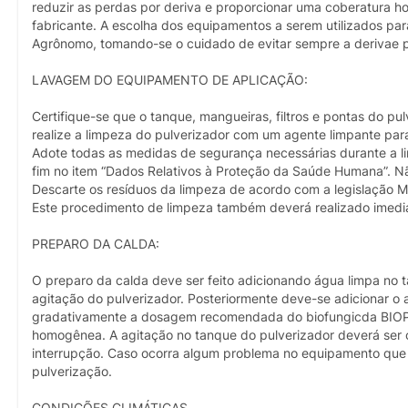
reduzir as perdas por deriva e proporcionar uma coberatura
fabricante. A escolha dos equipamentos a serem utilizados par
Agrônomo, tomando-se o cuidado de evitar sempre a derivae 
LAVAGEM DO EQUIPAMENTO DE APLICAÇÃO:
Certifique-se que o tanque, mangueiras, filtros e pontas do p
realize a limpeza do pulverizador com um agente limpante par
Adote todas as medidas de segurança necessárias durante a l
fim no item “Dados Relativos à Proteção da Saúde Humana”. Nã
Descarte os resíduos da limpeza de acordo com a legislação Mu
Este procedimento de limpeza também deverá realizado imedi
PREPARO DA CALDA:
O preparo da calda deve ser feito adicionando água limpa no
agitação do pulverizador. Posteriormente deve-se adicionar 
gradativamente a dosagem recomendada do biofungicda BIO
homogênea. A agitação no tanque do pulverizador deverá ser 
interrupção. Caso ocorra algum problema no equipamento que c
pulverização.
CONDIÇÕES CLIMÁTICAS