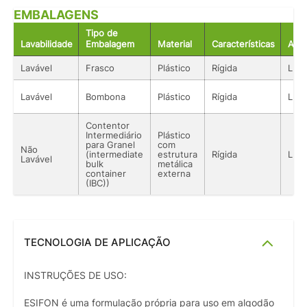
EMBALAGENS
Tipo de
Lavabilidade
Embalagem
Material
Características
Aco
Lavável
Frasco
Plástico
Rígida
Líqu
Lavável
Bombona
Plástico
Rígida
Líqu
Contentor
Intermediário
Plástico
para Granel
com
Não
(intermediate
estrutura
Rígida
Líqu
Lavável
bulk
metálica
container
externa
(IBC))
TECNOLOGIA DE APLICAÇÃO
INSTRUÇÕES DE USO:
ESIFON é uma formulação própria para uso em algodão