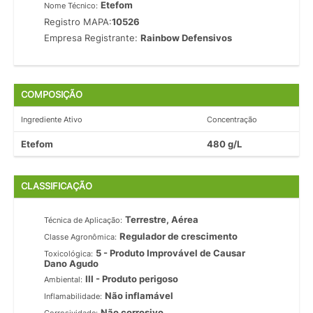
Etefom
Nome Técnico:
Registro MAPA:
10526
Empresa Registrante:
Rainbow Defensivos
COMPOSIÇÃO
Ingrediente Ativo
Concentração
Etefom
480 g/L
CLASSIFICAÇÃO
Terrestre, Aérea
Técnica de Aplicação:
Regulador de crescimento
Classe Agronômica:
5 - Produto Improvável de Causar
Toxicológica:
Dano Agudo
III - Produto perigoso
Ambiental:
Não inflamável
Inflamabilidade:
Não corrosivo