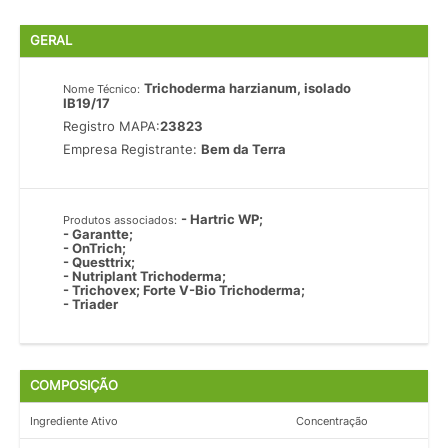
GERAL
Trichoderma harzianum, isolado
Nome Técnico:
IB19/17
Registro MAPA:
23823
Empresa Registrante:
Bem da Terra
- Hartric WP;
Produtos associados:
- Garantte;
- OnTrich;
- Questtrix;
- Nutriplant Trichoderma;
- Trichovex; Forte V-Bio Trichoderma;
- Triader
COMPOSIÇÃO
Ingrediente Ativo
Concentração