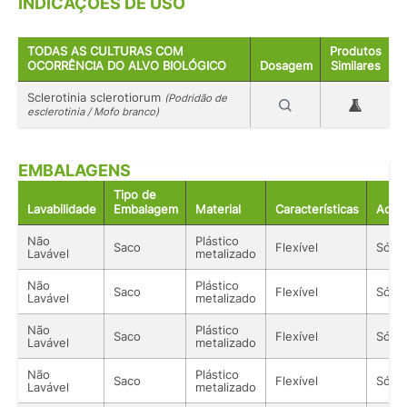
INDICAÇÕES DE USO
TODAS AS CULTURAS COM
Produtos
OCORRÊNCIA DO ALVO BIOLÓGICO
Dosagem
Similares
Sclerotinia sclerotiorum
(Podridão de
esclerotinia / Mofo branco)
EMBALAGENS
Tipo de
Lavabilidade
Embalagem
Material
Características
Acon
Não
Plástico
Saco
Flexível
Sólid
Lavável
metalizado
Não
Plástico
Saco
Flexível
Sólid
Lavável
metalizado
Não
Plástico
Saco
Flexível
Sólid
Lavável
metalizado
Não
Plástico
Saco
Flexível
Sólid
Lavável
metalizado