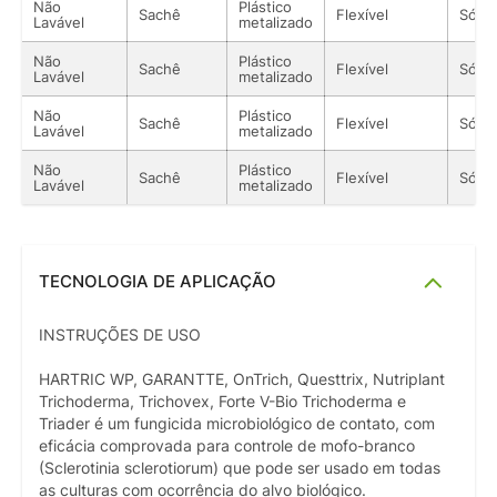
Não
Plástico
Sachê
Flexível
Sólid
Lavável
metalizado
Não
Plástico
Sachê
Flexível
Sólid
Lavável
metalizado
Não
Plástico
Sachê
Flexível
Sólid
Lavável
metalizado
Não
Plástico
Sachê
Flexível
Sólid
Lavável
metalizado
TECNOLOGIA DE APLICAÇÃO
INSTRUÇÕES DE USO
HARTRIC WP, GARANTTE, OnTrich, Questtrix, Nutriplant
Trichoderma, Trichovex, Forte V-Bio Trichoderma e
Triader é um fungicida microbiológico de contato, com
eficácia comprovada para controle de mofo-branco
(Sclerotinia sclerotiorum) que pode ser usado em todas
as culturas com ocorrência do alvo biológico.