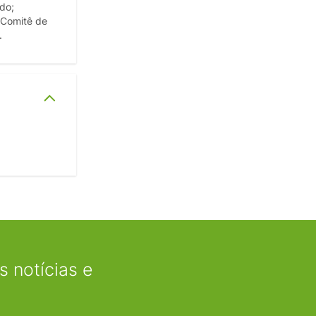
ado;
: Comitê de
.
 notícias e