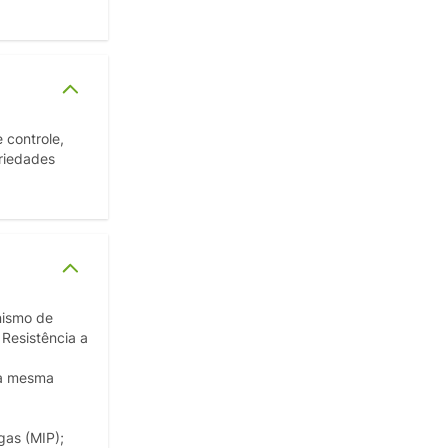
 controle,
ariedades
nismo de
 Resistência a
da mesma
gas (MIP);