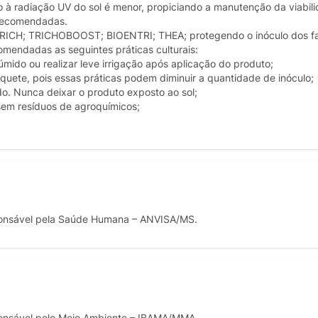
 à radiação UV do sol é menor, propiciando a manutenção da viabil
 recomendadas.
RICH; TRICHOBOOST; BIOENTRI; THEA; protegendo o inóculo dos fa
omendadas as seguintes práticas culturais:
mido ou realizar leve irrigação após aplicação do produto;
iquete, pois essas práticas podem diminuir a quantidade de inóculo;
do. Nunca deixar o produto exposto ao sol;
 sem resíduos de agroquímicos;
onsável pela Saúde Humana – ANVISA/MS.
onsável pelo Meio Ambiente – IBAMA/MMA.