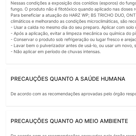
Nessas condições a exposição dos conídios (esporos) do fungo
fungo. O produto não é fitotóxico quando aplicado nas doses
Para beneficiar a atuação do HARZ WP; BS TRICHO DUO, ONT
climáticos e melhorando as condições microclimáticas, são rec
- Usar a calda no mesmo dia do seu preparo. Aplicar com solo ú
- Após a aplicação, evitar a limpeza mecânica ou química do p
- Conservar o produto sob refrigeração ou lugar fresco e areja
- Lavar bem o pulverizador antes de usá-lo, ou usar um novo,
- Não aplicar em período de chuvas intensas.
PRECAUÇÕES QUANTO A SAÚDE HUMANA
De acordo com as recomendações aprovadas pelo órgão resp
PRECAUÇÕES QUANTO AO MEIO AMBIENTE
De acordo com as recomendações aprovadas pelo órgão resp