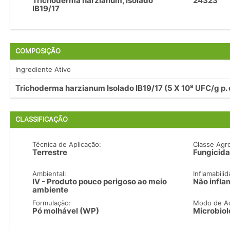
Trichoderma harzianum, isolado
24323
IB19/17
COMPOSIÇÃO
Ingrediente Ativo
Trichoderma harzianum Isolado IB19/17 (5 X 10⁸ UFC/g p. 
CLASSIFICAÇÃO
Técnica de Aplicação:
Classe Agr
Terrestre
Fungicida
Ambiental:
Inflamabilid
IV - Produto pouco perigoso ao meio
Não infla
ambiente
Formulação:
Modo de A
Pó molhável (WP)
Microbiol