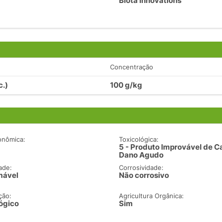
Biota Innovations
Concentração
c.)
100 g/kg
onômica:
Toxicológica:
5 - Produto Improvável de C
Dano Agudo
ade:
Corrosividade:
mável
Não corrosivo
ção:
Agricultura Orgânica:
ógico
Sim