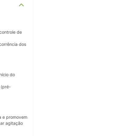
controle de
corrência dos
nício do
 (pré-
iva e promovem
ar agitação