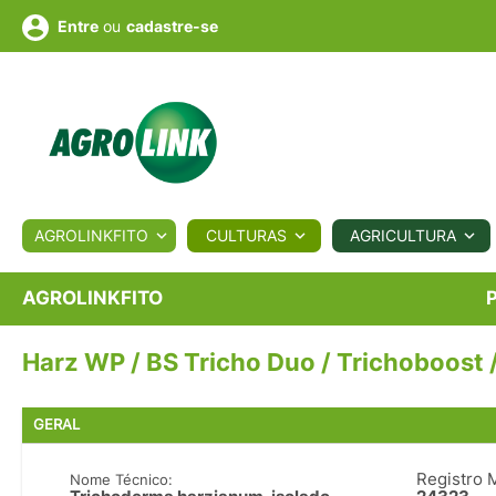
ou
cadastre-se
Entre
ULTURA
AGROLINKFITO
CULTURAS
AGRICULTURA
BIOLÓGICOS
COTAÇÕES
NOTÍCIAS
AGROTE
AGROLINKFITO
Harz WP / BS Tricho Duo / Trichoboost /
Fotos
os
Conversor
Colunistas
Eventos
e
Vídeos
GERAL
Registro 
Nome Técnico: