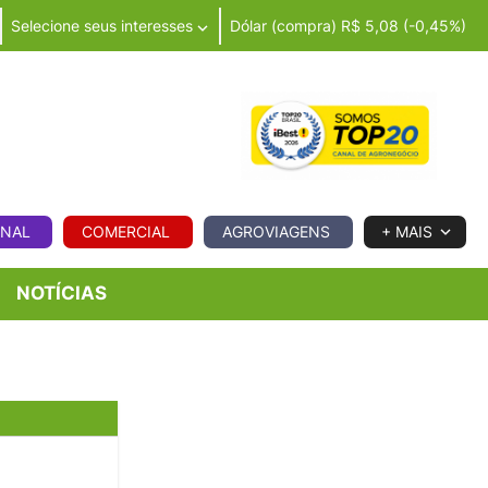
Selecione seus interesses
Dólar (compra) R$ 5,08 (-0,45%)
IA
ONAL
COMERCIAL
AGROVIAGENS
+ MAIS
NOTÍCIAS