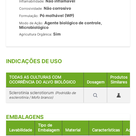
Não inflamável
Inflamabilidade:
Não corrosivo
Corrosividade:
Pó molhável (WP)
Formulação:
Agente biológico de controle,
Modo de Ação:
Microbiológico
Sim
Agricultura Orgânica:
INDICAÇÕES DE USO
TODAS AS CULTURAS COM
Produtos
OCORRÊNCIA DO ALVO BIOLÓGICO
Dosagem
Similares
Sclerotinia sclerotiorum
(Podridão de
esclerotinia / Mofo branco)
EMBALAGENS
Tipo de
Lavabilidade
Embalagem
Material
Características
Acon