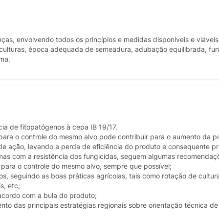
as, envolvendo todos os princípios e medidas disponíveis e viáveis 
 culturas, época adequada de semeadura, adubação equilibrada, fun
ema.
ia de fitopatógenos à cepa IB 19/17.
ara o controle do mesmo alvo pode contribuir para o aumento da p
e ação, levando a perda de eficiência do produto e consequente pre
lemas com a resistência dos fungicidas, seguem algumas recomendaç
 para o controle do mesmo alvo, sempre que possível;
, seguindo as boas práticas agrícolas, tais como rotação de cultura
s, etc;
acordo com a bula do produto;
o das principais estratégias regionais sobre orientação técnica de