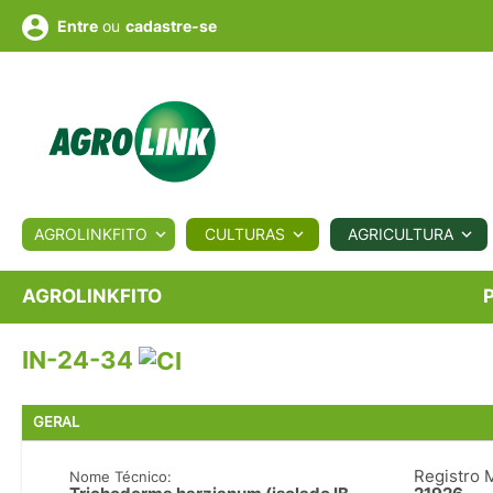
ou
cadastre-se
Entre
ULTURA
AGROLINKFITO
CULTURAS
AGRICULTURA
BIOLÓGICOS
COTAÇÕES
NOTÍCIAS
AGROTE
AGROLINKFITO
IN-24-34
Fotos
os
Conversor
Colunistas
Eventos
e
Vídeos
GERAL
Registro 
Nome Técnico: