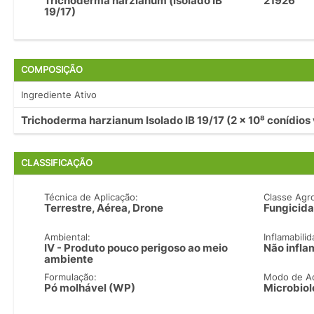
Trichoderma harzianum (isolado IB
21926
19/17)
COMPOSIÇÃO
Ingrediente Ativo
Trichoderma harzianum Isolado IB 19/17 (2 x 10⁸ conídios 
CLASSIFICAÇÃO
Técnica de Aplicação:
Classe Agr
Terrestre, Aérea, Drone
Fungicida
Ambiental:
Inflamabilid
IV - Produto pouco perigoso ao meio
Não infla
ambiente
Formulação:
Modo de A
Pó molhável (WP)
Microbiol