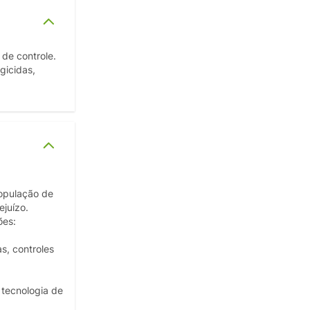
de controle.
gicidas,
opulação de
juízo.
ões:
s, controles
 tecnologia de