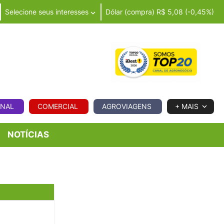
Selecione seus interesses
Dólar (compra) R$ 5,08 (-0,45%)
IA
ONAL
COMERCIAL
AGROVIAGENS
+ MAIS
NOTÍCIAS