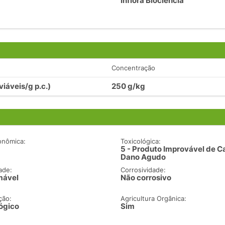
Inflora Biociência
Concentração
viáveis/g p.c.)
250 g/kg
onômica:
Toxicológica:
5 - Produto Improvável de C
Dano Agudo
ade:
Corrosividade:
mável
Não corrosivo
ção:
Agricultura Orgânica:
ógico
Sim