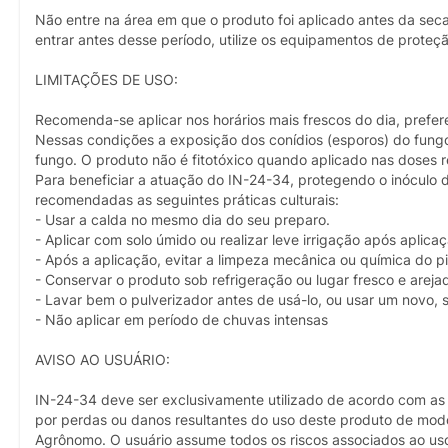
Não entre na área em que o produto foi aplicado antes da sec
entrar antes desse período, utilize os equipamentos de proteç
LIMITAÇÕES DE USO:
Recomenda-se aplicar nos horários mais frescos do dia, prefer
Nessas condições a exposição dos conídios (esporos) do fungo
fungo. O produto não é fitotóxico quando aplicado nas doses
Para beneficiar a atuação do IN-24-34, protegendo o inóculo d
recomendadas as seguintes práticas culturais:
- Usar a calda no mesmo dia do seu preparo.
- Aplicar com solo úmido ou realizar leve irrigação após aplica
- Após a aplicação, evitar a limpeza mecânica ou química do p
- Conservar o produto sob refrigeração ou lugar fresco e areja
- Lavar bem o pulverizador antes de usá-lo, ou usar um novo,
- Não aplicar em período de chuvas intensas
AVISO AO USUÁRIO:
IN-24-34 deve ser exclusivamente utilizado de acordo com a
por perdas ou danos resultantes do uso deste produto de mo
Agrônomo. O usuário assume todos os riscos associados ao u