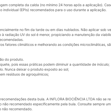
agem completa da calda (no mínimo 24 horas após a aplicação). Cas
ão individual (EPIs) recomendados para o uso durante a aplicação.
encialmente no fim da tarde ou em dias nublados. Não aplicar sob ve
 à radiação UV do sol é menor, propiciando a manutenção da viabil
 recomendadas.
os fatores climáticos e melhorando as condições microclimáticas, s
ção do produto.
iquete, pois essas práticas podem diminuir a quantidade de inóculo;
do. Nunca deixar o produto exposto ao sol;
 sem resíduos de agroquímicos;
s recomendações desta bula. A INFLORA BIOCIÊNCIA LTDA não se re
do não recomendado especificamente pela bula. Consulte sempre um
so não recomendado.