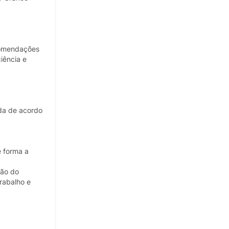
ecomendações
iência e
lda de acordo
e forma a
ção do
rabalho e