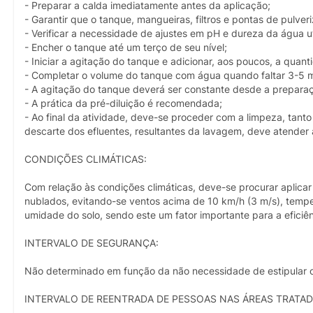
- Preparar a calda imediatamente antes da aplicação;
- Garantir que o tanque, mangueiras, filtros e pontas de pulve
- Verificar a necessidade de ajustes em pH e dureza da água ut
- Encher o tanque até um terço de seu nível;
- Iniciar a agitação do tanque e adicionar, aos poucos, a quan
- Completar o volume do tanque com água quando faltar 3-5 mi
- A agitação do tanque deverá ser constante desde a preparaç
- A prática da pré-diluição é recomendada;
- Ao final da atividade, deve-se proceder com a limpeza, tan
descarte dos efluentes, resultantes da lavagem, deve atender a
CONDIÇÕES CLIMÁTICAS:
Com relação às condições climáticas, deve-se procurar aplicar 
nublados, evitando-se ventos acima de 10 km/h (3 m/s), temper
umidade do solo, sendo este um fator importante para a eficiên
INTERVALO DE SEGURANÇA:
Não determinado em função da não necessidade de estipular o 
INTERVALO DE REENTRADA DE PESSOAS NAS ÁREAS TRATAD