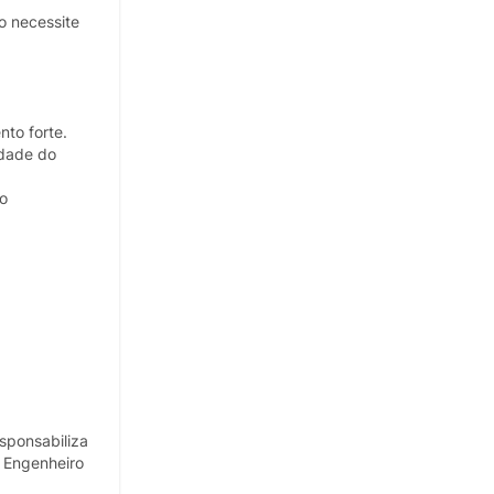
o necessite
nto forte.
idade do
ão
sponsabiliza
 Engenheiro