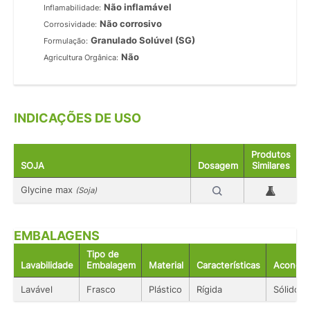
Não inflamável
Inflamabilidade:
Não corrosivo
Corrosividade:
Granulado Solúvel (SG)
Formulação:
Não
Agricultura Orgânica:
INDICAÇÕES DE USO
Produtos
SOJA
Dosagem
Similares
Glycine max
(Soja)
EMBALAGENS
Tipo de
Lavabilidade
Embalagem
Material
Características
Acondic
Lavável
Frasco
Plástico
Rígida
Sólido