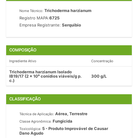
Trichoderma harzianum
Nome Técnico:
Registro MAPA:
6725
Empresa Registrante:
Serquibio
COMPOSIÇÃO
Ingrediente Ativo
Concentração
Trichoderma harzianum Isolado
IB19/17 (2 x 10⁹ conídios viáveis/g p.
300 g/L
c.)
CLASSIFICAÇÃO
Aérea, Terrestre
Técnica de Aplicação:
Fungicida
Classe Agronômica:
5 - Produto Improvável de Causar
Toxicológica:
Dano Agudo