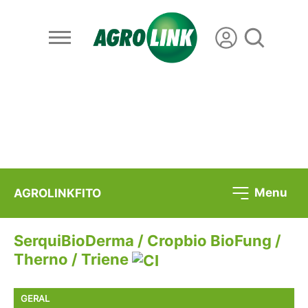
Menu
AGROLINKFITO
SerquiBioDerma / Cropbio BioFung /
Therno / Triene
GERAL