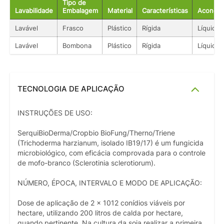
Tipo de
Lavabilidade
Embalagem
Material
Características
Acondic
Lavável
Frasco
Plástico
Rígida
Líquido
Lavável
Bombona
Plástico
Rígida
Líquido
TECNOLOGIA DE APLICAÇÃO
INSTRUÇÕES DE USO:
SerquiBioDerma/Cropbio BioFung/Therno/Triene
(Trichoderma harzianum, isolado IB19/17) é um fungicida
microbiológico, com eficácia comprovada para o controle
de mofo-branco (Sclerotinia sclerotiorum).
NÚMERO, ÉPOCA, INTERVALO E MODO DE APLICAÇÃO:
Dose de aplicação de 2 x 1012 conídios viáveis por
hectare, utilizando 200 litros de calda por hectare,
quando pertinente. Na cultura da soja realizar a primeira