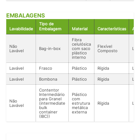
EMBALAGENS
Tipo de
Lavabilidade
Embalagem
Material
Características
Aco
Fibra
celulósica
Não
Flexível
Bag-in-box
com saco
Líq
Lavável
Composto
plástico
interno
Lavável
Frasco
Plástico
Rígida
Líq
Lavável
Bombona
Plástico
Rígida
Líq
Contentor
Intermediário
Plástico
para Granel
com
Não
(intermediate
estrutura
Rígida
Líq
Lavável
bulk
metálica
container
externa
(IBC))