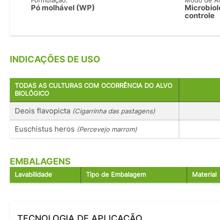
Formulação:
Modo de A
Pó molhável (WP)
Microbiol
controle
INDICAÇÕES DE USO
TODAS AS CULTURAS COM OCORRÊNCIA DO ALVO
BIOLÓGICO
Deois flavopicta
(Cigarrinha das pastagens)
Euschistus heros
(Percevejo marrom)
EMBALAGENS
Lavabilidade
Tipo de Embalagem
Material
TECNOLOGIA DE APLICAÇÃO