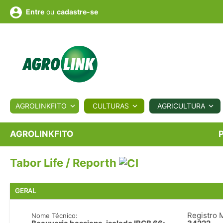
ou
cadastre-se
Entre
ULTURA
AGROLINKFITO
CULTURAS
AGRICULTURA
BIOLÓGICOS
COTAÇÕES
NOTÍCIAS
AGROTE
AGROLINKFITO
Tabor Life / Reporth
Fotos
os
Conversor
Colunistas
Eventos
e
Vídeos
GERAL
Registro 
Nome Técnico: