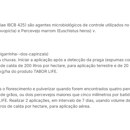
ae IBCB 425) são agentes microbiológicos de controle utilizados no
avopicta) e Percevejo marrom (Euschistus heros) v.
Cigarrinha--dos-capinzais)
s chuvas. Iniciar a aplicação após a detecção da praga (espumas co
e calda de 200 litros por hectare, para aplicação terrestre e de 20 l
0 kg/ha do produto TABOR LIFE.
 o florescimento e pulverizar quando forem encontrados quatro per
de grãos, ou dois percevejos maiores que cinco milímetros por bati
E. Realizar 2 aplicações, em intervalo de 7 dias, usando volume d
litros de calda por hectare, para aplicação aérea.