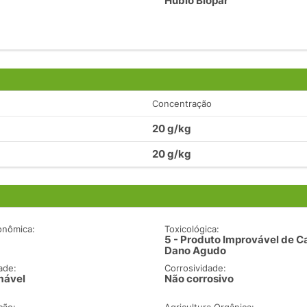
Hubio Biopar
Concentração
20 g/kg
20 g/kg
onômica:
Toxicológica:
5 - Produto Improvável de C
Dano Agudo
ade:
Corrosividade:
mável
Não corrosivo