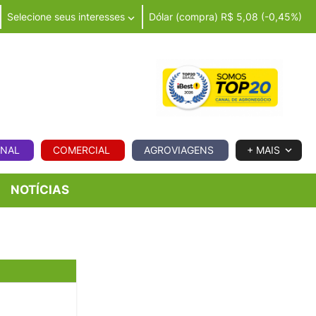
Selecione seus interesses
Dólar (compra) R$ 5,08 (-0,45%)
IA
ONAL
COMERCIAL
AGROVIAGENS
+ MAIS
NOTÍCIAS