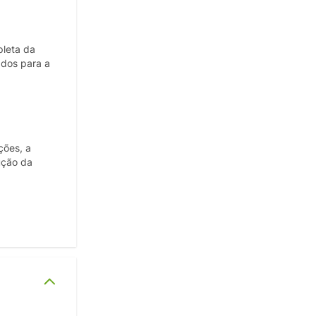
pleta da
ados para a
ções, a
ução da