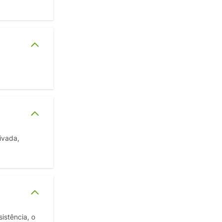
ivada,
istência, o