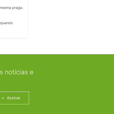
 mesma praga.
, quando
 notícias e
Assinar