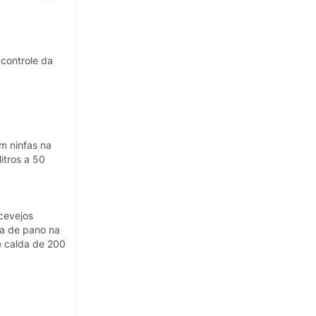
 controle da
m ninfas na
itros a 50
cevejos
da de pano na
e calda de 200