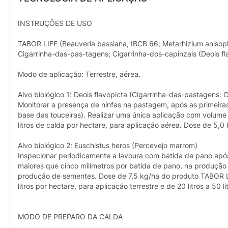
INSTRUÇÕES DE USO
TABOR LIFE (Beauveria bassiana, IBCB 66; Metarhizium anisopli
Cigarrinha-das-pas-tagens; Cigarrinha-dos-capinzais (Deois fl
Modo de aplicação: Terrestre, aérea.
Alvo biológico 1: Deois flavopicta (Cigarrinha-das-pastagens: 
Monitorar a presença de ninfas na pastagem, após as primeira
base das touceiras). Realizar uma única aplicação com volume d
litros de calda por hectare, para aplicação aérea. Dose de 5,
Alvo biológico 2: Euschistus heros (Percevejo marrom)
Inspecionar periodicamente a lavoura com batida de pano após
maiores que cinco milímetros por batida de pano, na produção 
produção de sementes. Dose de 7,5 kg/ha do produto TABOR LIF
litros por hectare, para aplicação terrestre e de 20 litros a 50 
MODO DE PREPARO DA CALDA