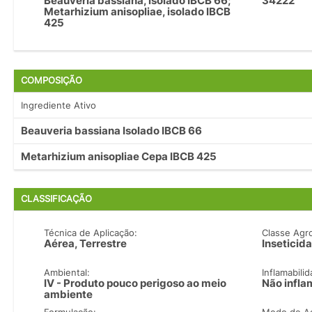
Beauveria bassiana, isolado IBCB 66;
34222
Metarhizium anisopliae, isolado IBCB
425
COMPOSIÇÃO
Ingrediente Ativo
Beauveria bassiana Isolado IBCB 66
Metarhizium anisopliae Cepa IBCB 425
CLASSIFICAÇÃO
Técnica de Aplicação:
Classe Agr
Aérea, Terrestre
Inseticida
Ambiental:
Inflamabilid
IV - Produto pouco perigoso ao meio
Não infla
ambiente