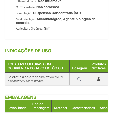
Não inflamável
Inflamabilidade:
Não corrosivo
Corrosividade:
Suspensão Concentrada (SC)
Formulação:
Microbiológico, Agente biológico de
Modo de Ação:
controle
Sim
Agricultura Orgânica:
INDICAÇÕES DE USO
TODAS AS CULTURAS COM
Produtos
OCORRÊNCIA DO ALVO BIOLÓGICO
Dosagem
Similares
Sclerotinia sclerotiorum
(Podridão de
esclerotinia / Mofo branco)
EMBALAGENS
Tipo de
Lavabilidade
Embalagem
Material
Características
Acondic