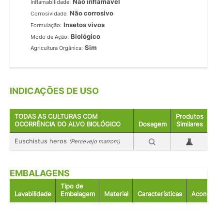
Não inflamável
Inflamabilidade:
Não corrosivo
Corrosividade:
Insetos vivos
Formulação:
Biológico
Modo de Ação:
Sim
Agricultura Orgânica:
INDICAÇÕES DE USO
TODAS AS CULTURAS COM
Produtos
OCORRÊNCIA DO ALVO BIOLÓGICO
Dosagem
Similares
Euschistus heros
(Percevejo marrom)
EMBALAGENS
Tipo de
Lavabilidade
Embalagem
Material
Características
Acondic