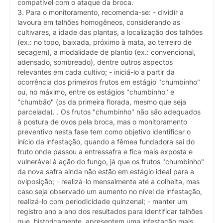
compatível com o ataque da broca.
3. Para o monitoramento, recomenda-se: - dividir a
lavoura em talhões homogêneos, considerando as
cultivares, a idade das plantas, a localização dos talhões
(ex.: no topo, baixada, próximo à mata, ao terreiro de
secagem), a modalidade de plantio (ex.: convencional,
adensado, sombreado), dentre outros aspectos
relevantes em cada cultivo; - iniciá-lo a partir da
ocorrência dos primeiros frutos em estágio "chumbinho"
ou, no máximo, entre os estágios "chumbinho" e
"chumbão" (os da primeira florada, mesmo que seja
parcelada). . Os frutos "chumbinho" não são adequados
à postura de ovos pela broca, mas o monitoramento
preventivo nesta fase tem como objetivo identificar o
início da infestação, quando a fêmea fundadora sai do
fruto onde passou a entressafra e fica mais exposta e
vulnerável à ação do fungo, já que os frutos "chumbinho"
da nova safra ainda não estão em estágio ideal para a
oviposição; - realizá-lo mensalmente até a colheita, mas
caso seja observado um aumento no nível de infestação,
realizá-lo com periodicidade quinzenal; - manter um
registro ano a ano dos resultados para identificar talhões
que, historicamente, apresentem uma infestação mais