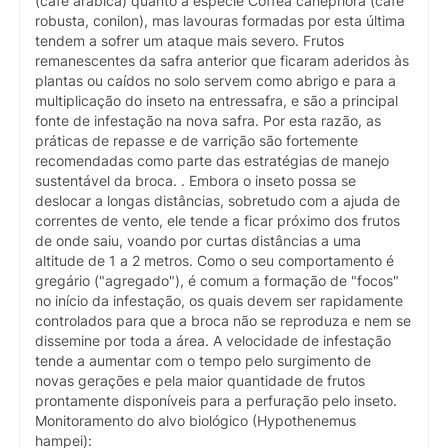
(café arábica) quanto a espécie Coffea canephora (café
robusta, conilon), mas lavouras formadas por esta última
tendem a sofrer um ataque mais severo. Frutos
remanescentes da safra anterior que ficaram aderidos às
plantas ou caídos no solo servem como abrigo e para a
multiplicação do inseto na entressafra, e são a principal
fonte de infestação na nova safra. Por esta razão, as
práticas de repasse e de varrição são fortemente
recomendadas como parte das estratégias de manejo
sustentável da broca. . Embora o inseto possa se
deslocar a longas distâncias, sobretudo com a ajuda de
correntes de vento, ele tende a ficar próximo dos frutos
de onde saiu, voando por curtas distâncias a uma
altitude de 1 a 2 metros. Como o seu comportamento é
gregário ("agregado"), é comum a formação de "focos"
no início da infestação, os quais devem ser rapidamente
controlados para que a broca não se reproduza e nem se
dissemine por toda a área. A velocidade de infestação
tende a aumentar com o tempo pelo surgimento de
novas gerações e pela maior quantidade de frutos
prontamente disponíveis para a perfuração pelo inseto.
Monitoramento do alvo biológico (Hypothenemus
hampei):