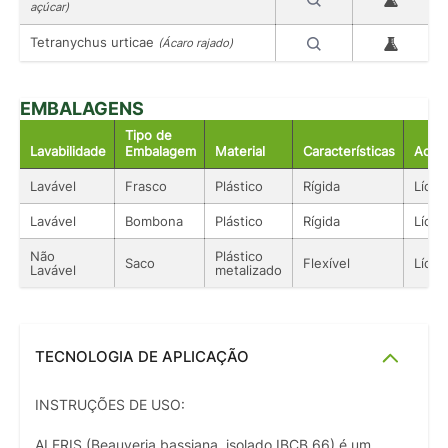
açúcar)
Tetranychus urticae
(Ácaro rajado)
EMBALAGENS
Tipo de
Lavabilidade
Embalagem
Material
Características
Acon
Lavável
Frasco
Plástico
Rígida
Líqui
Lavável
Bombona
Plástico
Rígida
Líqui
Não
Plástico
Saco
Flexível
Líqui
Lavável
metalizado
TECNOLOGIA DE APLICAÇÃO
INSTRUÇÕES DE USO:
ALERIS (Beauveria bassiana, isolado IBCB 66) é um