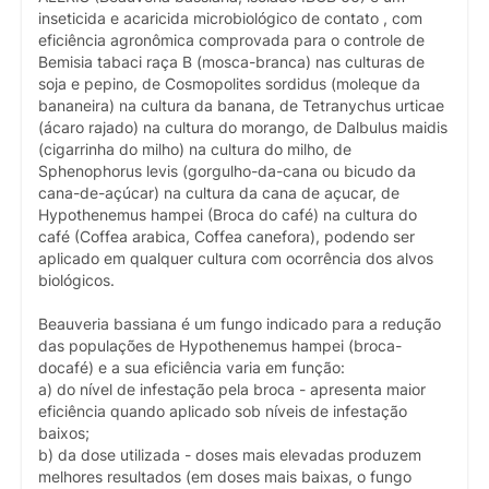
inseticida e acaricida microbiológico de contato , com
eficiência agronômica comprovada para o controle de
Bemisia tabaci raça B (mosca-branca) nas culturas de
soja e pepino, de Cosmopolites sordidus (moleque da
bananeira) na cultura da banana, de Tetranychus urticae
(ácaro rajado) na cultura do morango, de Dalbulus maidis
(cigarrinha do milho) na cultura do milho, de
Sphenophorus levis (gorgulho-da-cana ou bicudo da
cana-de-açúcar) na cultura da cana de açucar, de
Hypothenemus hampei (Broca do café) na cultura do
café (Coffea arabica, Coffea canefora), podendo ser
aplicado em qualquer cultura com ocorrência dos alvos
biológicos.
Beauveria bassiana é um fungo indicado para a redução
das populações de Hypothenemus hampei (broca-
docafé) e a sua eficiência varia em função:
a) do nível de infestação pela broca - apresenta maior
eficiência quando aplicado sob níveis de infestação
baixos;
b) da dose utilizada - doses mais elevadas produzem
melhores resultados (em doses mais baixas, o fungo