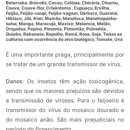
Beterraba, Brócolis, Cacau, Celósia, Chicória, Chuchu,
Couve, Couve-flor, Crisântemo , Cupuaçu, Ervilha,
Feijão, Feijão-caupi, Feijão-vagem, Gérbera, Guaraná,
Hibisco, Jiló, Kiwi, Mamão, Mandioca, Mandioquinha-
salsa, Manga, Maracujá, Maxixe, Melancia, Melão,
Orquídea, Pepino, Pimenta, Pimentão, Poinsétia ,
Quiabo, Rabanete, Repolho, Romã, Rosa, Soja, Todas as
culturas com ocorrência do alvo biológico, Tomate, Uva
É uma importante praga, principalmente por
se tratar de um grande transmissor de vírus.
Danos
: Os insetos têm ação toxicogênica,
sendo que os maiores prejuízos são devidos
a transmissão de viroses. Para o feijoeiro é
transmissor do vírus do mosaico dourado e
do mosaico anão. São mais prejudiciais no
período do florescimento.