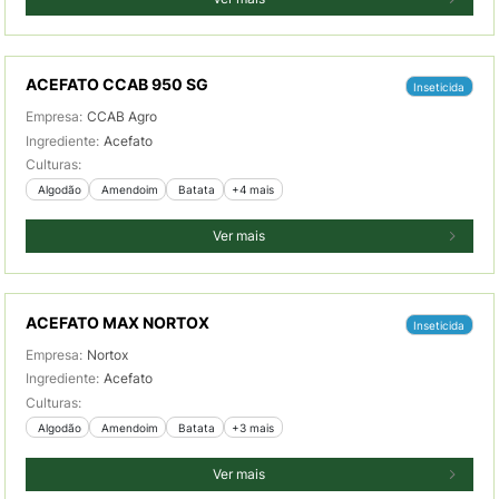
ACEFATO CCAB 950 SG
Inseticida
Empresa:
CCAB Agro
Ingrediente:
Acefato
Culturas:
 Algodão
 Amendoim
 Batata
+4 mais
Ver mais
ACEFATO MAX NORTOX
Inseticida
Empresa:
Nortox
Ingrediente:
Acefato
Culturas:
 Algodão
 Amendoim
 Batata
+3 mais
Ver mais