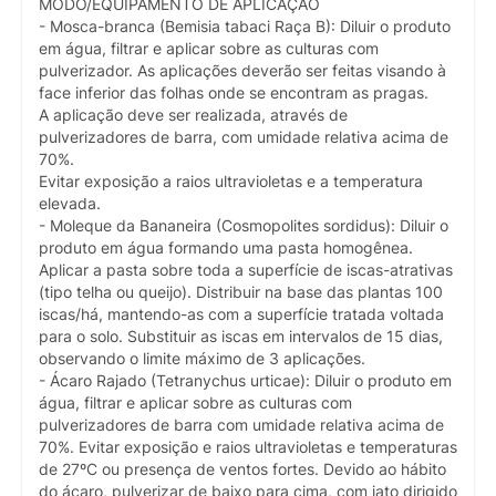
MODO/EQUIPAMENTO DE APLICAÇÃO
- Mosca-branca (Bemisia tabaci Raça B): Diluir o produto
em água, filtrar e aplicar sobre as culturas com
pulverizador. As aplicações deverão ser feitas visando à
face inferior das folhas onde se encontram as pragas.
A aplicação deve ser realizada, através de
pulverizadores de barra, com umidade relativa acima de
70%.
Evitar exposição a raios ultravioletas e a temperatura
elevada.
- Moleque da Bananeira (Cosmopolites sordidus): Diluir o
produto em água formando uma pasta homogênea.
Aplicar a pasta sobre toda a superfície de iscas-atrativas
(tipo telha ou queijo). Distribuir na base das plantas 100
iscas/há, mantendo-as com a superfície tratada voltada
para o solo. Substituir as iscas em intervalos de 15 dias,
observando o limite máximo de 3 aplicações.
- Ácaro Rajado (Tetranychus urticae): Diluir o produto em
água, filtrar e aplicar sobre as culturas com
pulverizadores de barra com umidade relativa acima de
70%. Evitar exposição e raios ultravioletas e temperaturas
de 27ºC ou presença de ventos fortes. Devido ao hábito
do ácaro, pulverizar de baixo para cima, com jato dirigido