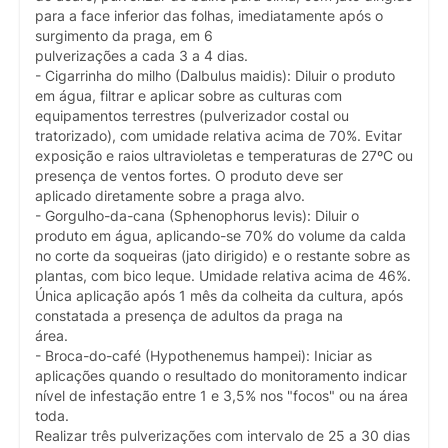
para a face inferior das folhas, imediatamente após o
surgimento da praga, em 6
pulverizações a cada 3 a 4 dias.
- Cigarrinha do milho (Dalbulus maidis): Diluir o produto
em água, filtrar e aplicar sobre as culturas com
equipamentos terrestres (pulverizador costal ou
tratorizado), com umidade relativa acima de 70%. Evitar
exposição e raios ultravioletas e temperaturas de 27ºC ou
presença de ventos fortes. O produto deve ser
aplicado diretamente sobre a praga alvo.
- Gorgulho-da-cana (Sphenophorus levis): Diluir o
produto em água, aplicando-se 70% do volume da calda
no corte da soqueiras (jato dirigido) e o restante sobre as
plantas, com bico leque. Umidade relativa acima de 46%.
Única aplicação após 1 mês da colheita da cultura, após
constatada a presença de adultos da praga na
área.
- Broca-do-café (Hypothenemus hampei): Iniciar as
aplicações quando o resultado do monitoramento indicar
nível de infestação entre 1 e 3,5% nos "focos" ou na área
toda.
Realizar três pulverizações com intervalo de 25 a 30 dias