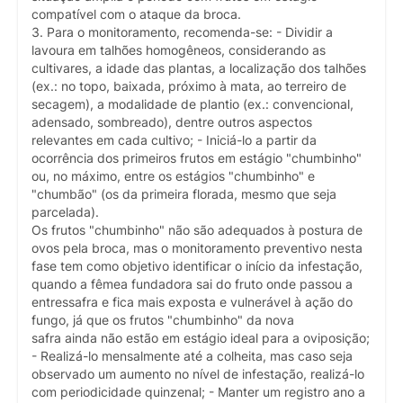
compatível com o ataque da broca.
3. Para o monitoramento, recomenda-se: - Dividir a
lavoura em talhões homogêneos, considerando as
cultivares, a idade das plantas, a localização dos talhões
(ex.: no topo, baixada, próximo à mata, ao terreiro de
secagem), a modalidade de plantio (ex.: convencional,
adensado, sombreado), dentre outros aspectos
relevantes em cada cultivo; - Iniciá-lo a partir da
ocorrência dos primeiros frutos em estágio "chumbinho"
ou, no máximo, entre os estágios "chumbinho" e
"chumbão" (os da primeira florada, mesmo que seja
parcelada).
Os frutos "chumbinho" não são adequados à postura de
ovos pela broca, mas o monitoramento preventivo nesta
fase tem como objetivo identificar o início da infestação,
quando a fêmea fundadora sai do fruto onde passou a
entressafra e fica mais exposta e vulnerável à ação do
fungo, já que os frutos "chumbinho" da nova
safra ainda não estão em estágio ideal para a oviposição;
- Realizá-lo mensalmente até a colheita, mas caso seja
observado um aumento no nível de infestação, realizá-lo
com periodicidade quinzenal; - Manter um registro ano a