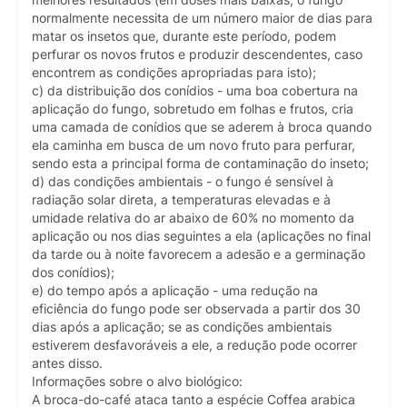
melhores resultados (em doses mais baixas, o fungo
normalmente necessita de um número maior de dias para
matar os insetos que, durante este período, podem
perfurar os novos frutos e produzir descendentes, caso
encontrem as condições apropriadas para isto);
c) da distribuição dos conídios - uma boa cobertura na
aplicação do fungo, sobretudo em folhas e frutos, cria
uma camada de conídios que se aderem à broca quando
ela caminha em busca de um novo fruto para perfurar,
sendo esta a principal forma de contaminação do inseto;
d) das condições ambientais - o fungo é sensível à
radiação solar direta, a temperaturas elevadas e à
umidade relativa do ar abaixo de 60% no momento da
aplicação ou nos dias seguintes a ela (aplicações no final
da tarde ou à noite favorecem a adesão e a germinação
dos conídios);
e) do tempo após a aplicação - uma redução na
eficiência do fungo pode ser observada a partir dos 30
dias após a aplicação; se as condições ambientais
estiverem desfavoráveis a ele, a redução pode ocorrer
antes disso.
Informações sobre o alvo biológico:
A broca-do-café ataca tanto a espécie Coffea arabica