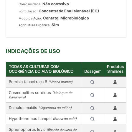
Não corrosivo
Corrosividade:
Concentrado Emulsionável (EC)
Formulação:
Contato, Microbiológico
Modo de Ação:
Sim
Agricultura Orgânica:
INDICAÇÕES DE USO
TODAS AS CULTURAS COM
Produtos
OCORRÊNCIA DO ALVO BIOLÓGICO
Dosagem
Similares
Bemisia tabaci raça B
(Mosca branca)
Cosmopolites sordidus
(Moleque da
bananeira)
Dalbulus maidis
(Cigarrinha do milho)
Hypothenemus hampei
(Broca do café)
Sphenophorus levis
(Bicudo da cana de