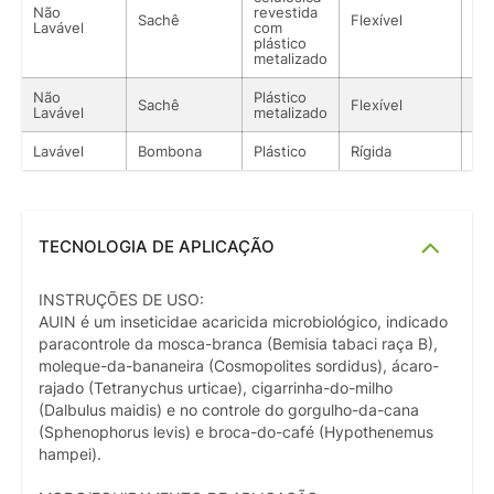
Não
revestida
Sachê
Flexível
Lí
Lavável
com
plástico
metalizado
Não
Plástico
Sachê
Flexível
Lí
Lavável
metalizado
Lavável
Bombona
Plástico
Rígida
Lí
TECNOLOGIA DE APLICAÇÃO
INSTRUÇÕES DE USO:
AUIN é um inseticidae acaricida microbiológico, indicado
paracontrole da mosca-branca (Bemisia tabaci raça B),
moleque-da-bananeira (Cosmopolites sordidus), ácaro-
rajado (Tetranychus urticae), cigarrinha-do-milho
(Dalbulus maidis) e no controle do gorgulho-da-cana
(Sphenophorus levis) e broca-do-café (Hypothenemus
hampei).