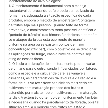
Monitoramento do alvo biológico:
1. O monitoramento é fundamental para o manejo
sustentável da broca-do-café e pode ser realizado da
forma mais adequada à situação específica de cada
produtor, embora o método de amostragem/contagem
de frutos seja mais preciso. Quando feito de forma
preventiva, o monitoramento torna possível identificar o
"período de trânsito" das fêmeas fundadoras e, também,
se o ataque da broca está ocorrendo de maneira
uniforme na área ou se existem pontos de maior
concentração ("focos"), com o objetivo de se direcionar
as aplicações do fungo, caso o nível de controle seja
atingido nessas áreas.
2. O início e a duração do monitoramento podem variar
de um ano para o outro, sendo influenciados por fatores
como a espécie e a cultivar de café, as variáveis
climáticas, as características da lavoura e da região e a
forma de cultivo (ex.: deve ser iniciado mais cedo em
cultivares com maturação precoce dos frutos e
estendido por mais tempo em cultivares com maturação
tardia). A extensão do tempo de monitoramento também
é necessária quando há parcelamento da florada, pois tal
situação amplia o período com frutos em estágio