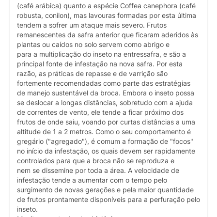
(café arábica) quanto a espécie Coffea canephora (café
robusta, conilon), mas lavouras formadas por esta última
tendem a sofrer um ataque mais severo. Frutos
remanescentes da safra anterior que ficaram aderidos às
plantas ou caídos no solo servem como abrigo e
para a multiplicação do inseto na entressafra, e são a
principal fonte de infestação na nova safra. Por esta
razão, as práticas de repasse e de varrição são
fortemente recomendadas como parte das estratégias
de manejo sustentável da broca. Embora o inseto possa
se deslocar a longas distâncias, sobretudo com a ajuda
de correntes de vento, ele tende a ficar próximo dos
frutos de onde saiu, voando por curtas distâncias a uma
altitude de 1 a 2 metros. Como o seu comportamento é
gregário ("agregado"), é comum a formação de "focos"
no início da infestação, os quais devem ser rapidamente
controlados para que a broca não se reproduza e
nem se dissemine por toda a área. A velocidade de
infestação tende a aumentar com o tempo pelo
surgimento de novas gerações e pela maior quantidade
de frutos prontamente disponíveis para a perfuração pelo
inseto.