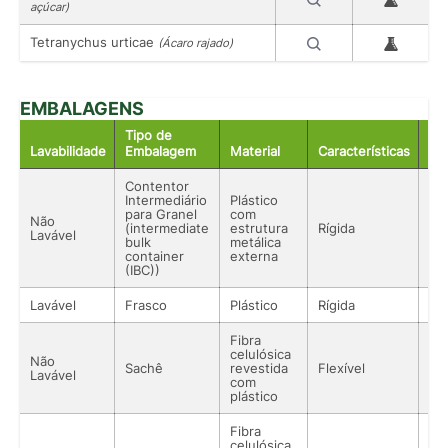
açúcar)
Tetranychus urticae
(Ácaro rajado)
EMBALAGENS
Tipo de
Lavabilidade
Embalagem
Material
Características
Ac
Contentor
Intermediário
Plástico
para Granel
com
Não
(intermediate
estrutura
Rígida
Lí
Lavável
bulk
metálica
container
externa
(IBC))
Lavável
Frasco
Plástico
Rígida
Lí
Fibra
celulósica
Não
Sachê
revestida
Flexível
Lí
Lavável
com
plástico
Fibra
celulósica