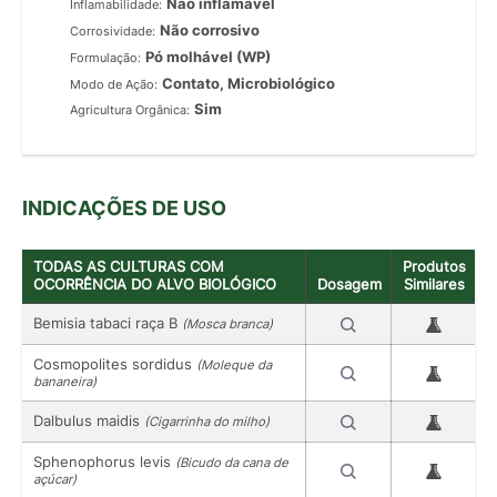
Não inflamável
Inflamabilidade:
Não corrosivo
Corrosividade:
Pó molhável (WP)
Formulação:
Contato, Microbiológico
Modo de Ação:
Sim
Agricultura Orgânica:
INDICAÇÕES DE USO
TODAS AS CULTURAS COM
Produtos
OCORRÊNCIA DO ALVO BIOLÓGICO
Dosagem
Similares
Bemisia tabaci raça B
(Mosca branca)
Cosmopolites sordidus
(Moleque da
bananeira)
Dalbulus maidis
(Cigarrinha do milho)
Sphenophorus levis
(Bicudo da cana de
açúcar)