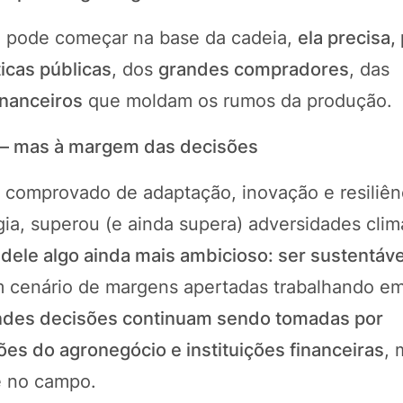
o pode começar na base da cadeia,
ela precisa,
icas públicas
, dos
grandes compradores
, das
inanceiros
que moldam os rumos da produção.
a — mas à margem das decisões
co comprovado de adaptação, inovação e resiliên
ia, superou (e ainda supera) adversidades climá
dele algo ainda mais ambicioso: ser sustentável,
m cenário de margens apertadas trabalhando e
ndes decisões continuam sendo tomadas por
ões do agronegócio e instituições financeiras
, 
e no campo.