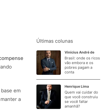
Últimas colunas
Vinícius André de
, compense
Brasil: onde os ricos
1.
vão embora e os
rando
pobres pagam a
conta
Henrique Lima
m base em
Quem vai cuidar do
2.
que você construiu
 manter a
se você faltar
amanhã?