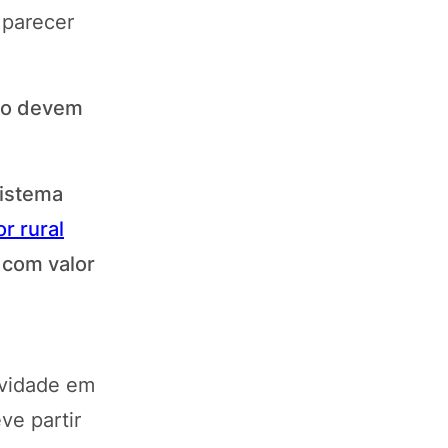
 parecer
no devem
sistema
r rural
e com valor
ividade em
ve partir