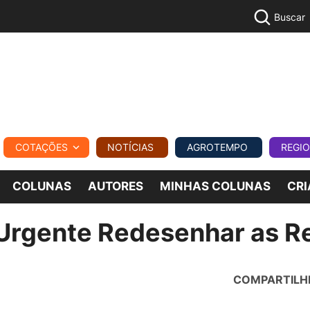
Buscar
PECUÁR
COTAÇÕES
NOTÍCIAS
AGROTEMPO
REGI
MPO
REGIONAL
COMERCIAL
AGROVIAGENS
COLUNAS
AUTORES
MINHAS COLUNAS
CRI
Urgente Redesenhar as R
COMPARTILH