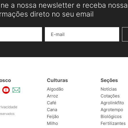
ine a nossa newsletter e receba nossas
ormações direto no seu email
Nome
E-mail
osco
Culturas
Seções
Algodão
Notícias
Arroz
Cotações
Café
Agrolinkfito
rivacidade
Cana
Agrotempo
reservados
Feijão
Biológicos
Milho
Fertilizantes