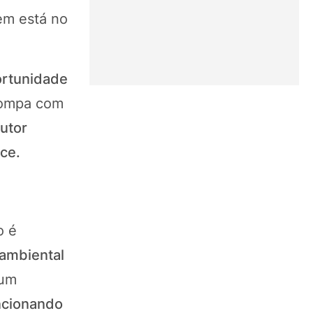
em está no
ortunidade
 rompa com
utor
ce.
o é
ambiental
 um
ncionando