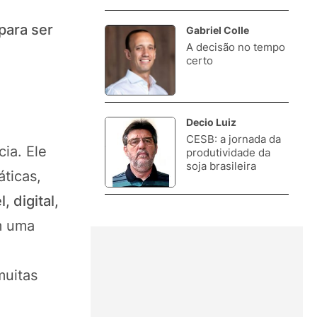
 para ser
Gabriel Colle
A decisão no tempo
3.
certo
Decio Luiz
CESB: a jornada da
4.
cia. Ele
produtividade da
soja brasileira
ticas,
 digital,
m uma
muitas