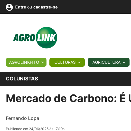
ou
cadastre-se
Entre
ULTURA
AGROLINKFITO
CULTURAS
AGRICULTURA
BIOLÓGICOS
COTAÇÕES
NOTÍCIAS
AGROTE
COLUNISTAS
Mercado de Carbono: É 
Fotos
os
Conversor
Colunistas
Eventos
e
Vídeos
Fernando Lopa
Publicado em 24/06/2025 às 17:19h.