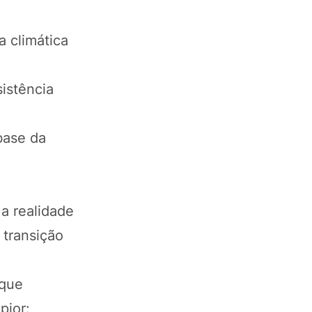
a climática
sistência
base da
 a realidade
 transição
 que
pior: