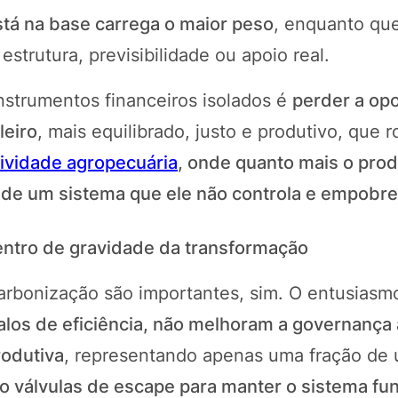
tá na base carrega o maior peso
, enquanto qu
strutura, previsibilidade ou apoio real.
instrumentos financeiros isolados é
perder a op
leiro
, mais equilibrado, justo e produtivo, que
ividade agropecuária
, onde
quanto mais o prod
 de um sistema que ele não controla e empobre
entro de gravidade da transformação
arbonização são importantes, sim. O entusiasm
os de eficiência, não melhoram a governança 
rodutiva
, representando apenas uma fração de
 válvulas de escape para manter o sistema fu