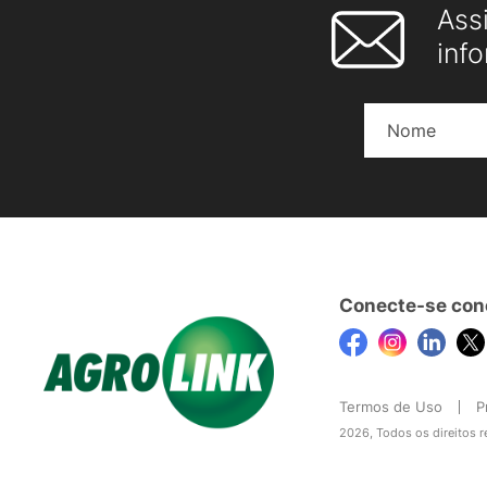
Ass
inf
Conecte-se con
Termos de Uso
P
2026, Todos os direitos 