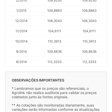
2/2015
109,9250
109,9250
1/2015
109,8863
109,8863
12/2014
108,3043
108,3043
11/2014
104,6111
104,6111
10/2014
110,3913
110,3913
9/2014
109,8636
109,8636
8/2014
112,3333
112,3333
OBSERVAÇÕES IMPORTANTES
* Lembramos que os preços são referenciais, o
Agrolink não realiza auditoria para validar os preços
coletados junto às fontes originais.
** As cotações são monitoradas diariamente, suas
variações serão informadas conforme as atualizações