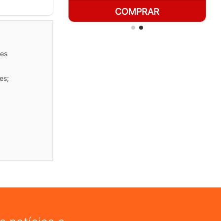
RAR
COMPRAR
tes
es;