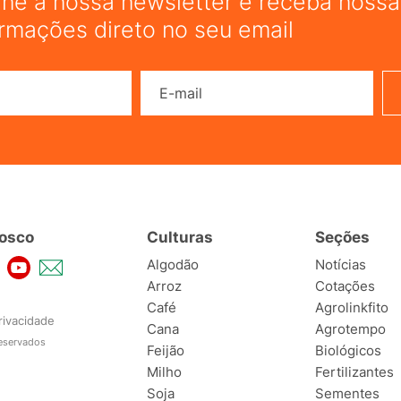
ine a nossa newsletter e receba nossas
ormações direto no seu email
Nome
E-mail
osco
Culturas
Seções
Algodão
Notícias
Arroz
Cotações
Café
Agrolinkfito
rivacidade
Cana
Agrotempo
reservados
Feijão
Biológicos
Milho
Fertilizantes
Soja
Sementes