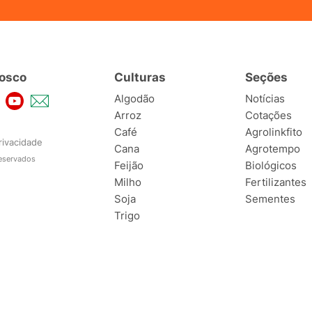
osco
Culturas
Seções
Algodão
Notícias
Arroz
Cotações
Café
Agrolinkfito
rivacidade
Cana
Agrotempo
reservados
Feijão
Biológicos
Milho
Fertilizantes
Soja
Sementes
Trigo