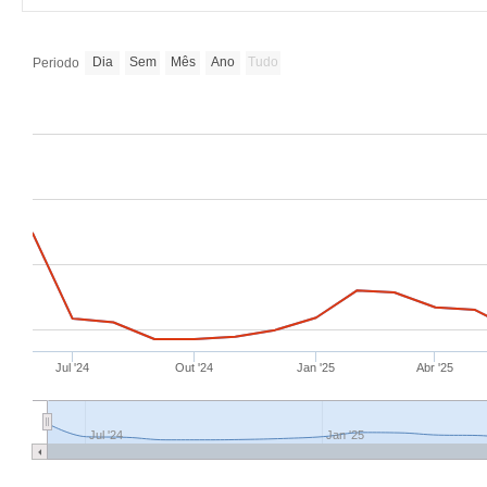
Dia
Sem
Mês
Ano
Tudo
Periodo
Jul '24
Out '24
Jan '25
Abr '25
Jul '24
Jan '25