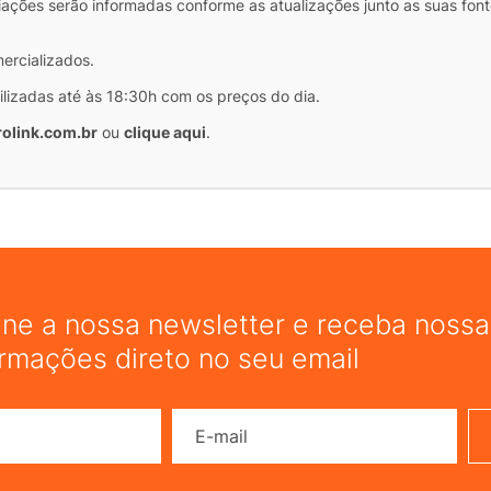
iações serão informadas conforme as atualizações junto as suas font
COMP
mercializados.
ilizadas até às 18:30h com os preços do dia.
olink.com.br
ou
clique aqui
.
ine a nossa newsletter e receba nossas
ormações direto no seu email
Nome
E-mail