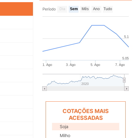
Dia
Sem
Mês
Ano
Tudo
Período
5.1
5.05
1. Ago
3. Ago
5. Ago
7. Ago
2020
COTAÇÕES MAIS
ACESSADAS
Soja
Milho