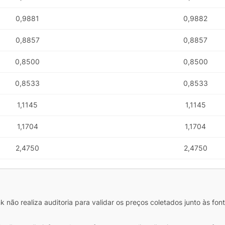
0,9881
0,9882
0,8857
0,8857
0,8500
0,8500
0,8533
0,8533
1,1145
1,1145
1,1704
1,1704
2,4750
2,4750
POTOSÍ Fertiliz
Orgânico
 não realiza auditoria para validar os preços coletados junto às fon