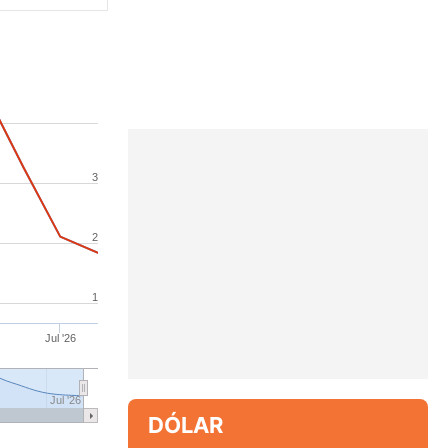
3
2
1
Jul '26
Jul '26
DÓLAR