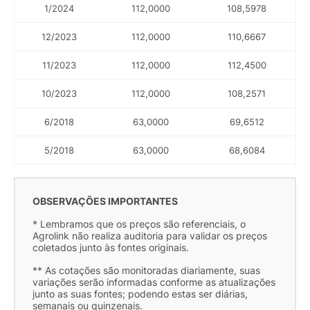
1/2024
112,0000
108,5978
12/2023
112,0000
110,6667
11/2023
112,0000
112,4500
10/2023
112,0000
108,2571
6/2018
63,0000
69,6512
5/2018
63,0000
68,6084
OBSERVAÇÕES IMPORTANTES
* Lembramos que os preços são referenciais, o
Agrolink não realiza auditoria para validar os preços
coletados junto às fontes originais.
** As cotações são monitoradas diariamente, suas
variações serão informadas conforme as atualizações
junto as suas fontes; podendo estas ser diárias,
semanais ou quinzenais.